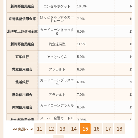
新潟縣信用組合
エンゼルポケット
10.0%
14.4
ほくときゃっするカー
京都北都信用金庫
7.9%
14.6
ドローン
カードローンきゃっす
北伊勢上野信用金庫
6.0%
13.0
る
新潟縣信用組合
約定返済型
11.5%
12.0
京葉銀行
そっけつくん
5.0%
14.0
共立信用組合
アラカルト
6.0%
13.0
カードローンプラスエ
北越銀行
6.0%
9.8%
ル
協栄信用組合
アラカルト
7.0%
13.0
カードローンアラカル
興栄信用組合
6.5%
13.5
ト
スーパー金運カードロ
杜の都信用金庫
3.95%
3.95
ーン
11
12
13
14
15
16
17
18
<< 先頭へ
<
北央信用組合
カードローンジャンプ
14.47%
14.47