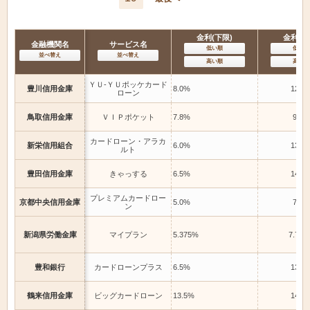
金利(下限)
金利(上
金融機関名
サービス名
低い順
低い順
並べ替え
並べ替え
高い順
高い順
ＹＵ-ＹＵポッケカード
豊川信用金庫
8.0%
12.0
ローン
鳥取信用金庫
ＶＩＰポケット
7.8%
9.8%
カードローン・アラカ
新栄信用組合
6.0%
13.0
ルト
豊田信用金庫
きゃっする
6.5%
14.0
プレミアムカードロー
京都中央信用金庫
5.0%
7.0%
ン
新潟県労働金庫
マイプラン
5.375%
7.775
豊和銀行
カードローンプラス
6.5%
13.5
鶴来信用金庫
ビッグカードローン
13.5%
14.5