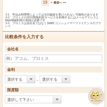
19
>
最後へ >>
興能信用金庫
カードローン
4.85%
12.85
カードローンきゃっす
※1 申込み時間帯によっては当日融資を受けられない可能性があります
北海信用金庫
9.8%
14.5
る３００
※2 プロミスの30日間無利息サービスを利用するにはメールアドレスと
Web明細利用の登録が必要です
※3 プロミスは会社名ではなくSMBCコンシューマーファイナンスのブラ
マイプランカードロー
ンド
北海道労働金庫
3.8%
9.8%
ン
比較条件を入力する
北群馬信用金庫
きたしんカードローン
12.0%
12.0
砺波信用金庫
ＢＩＧカードローン
6.0%
14.5
会社名
カードローンアラカル
北郡信用組合
6.0%
13.0
ト
しんきんきゃっする５
諏訪信用金庫
5.5%
14.5
００
金利
しんきんきゃっする５
唐津信用金庫
5.8%
14.6
００
選択する
選択する
～
カードローン「バンク
三菱UFJ銀行
1.8%
14.6
イック」
限度額
須賀川信用金庫
すしんきゃっする
5.8%
14.6
選択して下さい
水戸信用金庫
みとしんきゃっする
5.8%
14.6