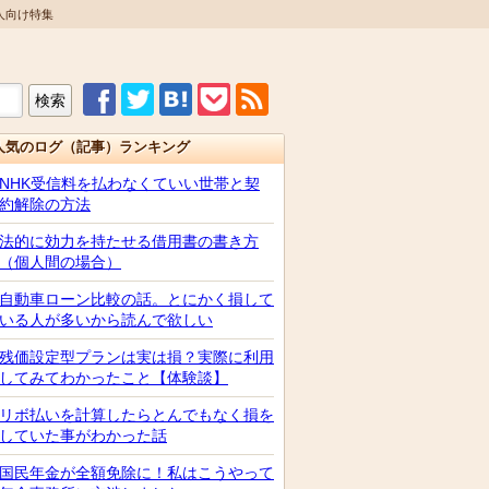
人向け特集
人気のログ（記事）ランキング
NHK受信料を払わなくていい世帯と契
約解除の方法
法的に効力を持たせる借用書の書き方
（個人間の場合）
自動車ローン比較の話。とにかく損して
いる人が多いから読んで欲しい
残価設定型プランは実は損？実際に利用
してみてわかったこと【体験談】
リボ払いを計算したらとんでもなく損を
していた事がわかった話
国民年金が全額免除に！私はこうやって