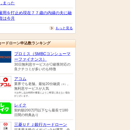
しまった
雇用を打止め現在７７歳の内縁の夫に融
資は今月
もっと見る
カードローン申込数ランキング
プロミス（SMBCコンシューマ
ーファイナンス）
30日無利息サービスが◎顧客対応の
良クチコミが多いのも特徴
アコム
業界でも老舗。最短20分融資
、
（※）
無利息サービスが人気
※お申し込み時間や審査によりご希望に添えない場合
がございます。
レイク
契約額200万円以下なら最長で180
日間の特典あり
三菱ＵＦＪ銀行カードローン
日本最大級のメガバンクが運営。金