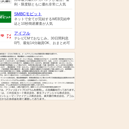
利・限度額ともに優れ非常に人気
SMBCモビット
ネットで全てが完結するWEB完結申
込と10秒簡易審査が人気
アイフル
テレビCMでおなじみ。30日間利息
0円、最短14分融資OK、おまとめ可