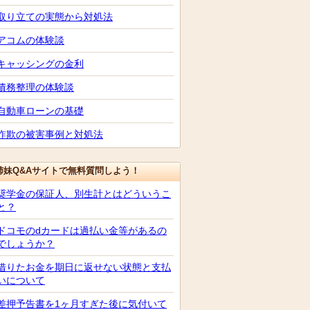
取り立ての実態から対処法
アコムの体験談
キャッシングの金利
債務整理の体験談
自動車ローンの基礎
詐欺の被害事例と対処法
姉妹Q&Aサイトで無料質問しよう！
奨学金の保証人、別生計とはどういうこ
と？
ドコモのdカードは過払い金等があるの
でしょうか？
借りたお金を期日に返せない状態と支払
いについて
差押予告書を1ヶ月すぎた後に気付いて