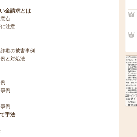
き
い金請求とは
注意点
否に注意
化詐欺の被害事例
事例と対処法
事例
害事例
害事例
て手法
法