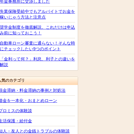
年金事務所に交渉しました
失業保険受給中でもアルバイトでお金を
稼いじゃう方法と注意点
奨学金制度を徹底解説。これだけは申込
み前に知っておこう！
自動車ローン審査に通らない！そんな時
にチェックしたい9つのポイント
「金利って何？」利息、利子との違いを
解説
人気のカテゴリ
税金滞納・料金滞納の事例と対処法
借金を一本化・おまとめローン
プロミスの体験談
生活保護・給付金
知人・友人との金銭トラブルの体験談