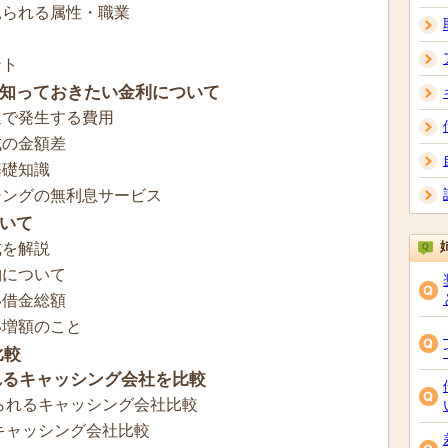
見られる属性・職業
ト
ント
知っておきたい金利について
延で発生する費用
式の金額差
基礎知識
シングの無利息サービス
いて
式を解説
納について
い借金総額
い増額のこと
比較
れるキャッシング会社を比較
られるキャッシング会社比較
キャッシング会社比較