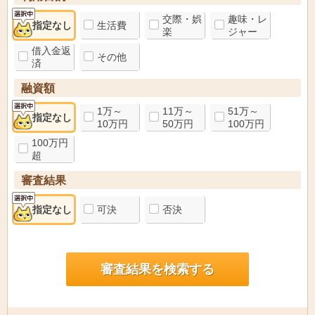
交際・娯
趣味・レ
指定なし
生活費
楽
ジャー
借入金返
その他
済
融資額
1万～
11万～
51万～
指定なし
10万円
50万円
100万円
100万円
超
審査結果
指定なし
可決
否決