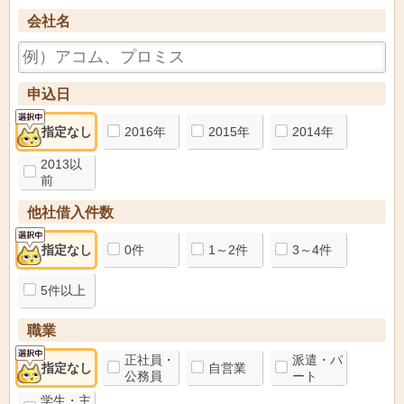
会社名
申込日
指定なし
2016年
2015年
2014年
2013以
前
他社借入件数
指定なし
0件
1～2件
3～4件
5件以上
職業
正社員・
派遣・パ
指定なし
自営業
公務員
ート
学生・主