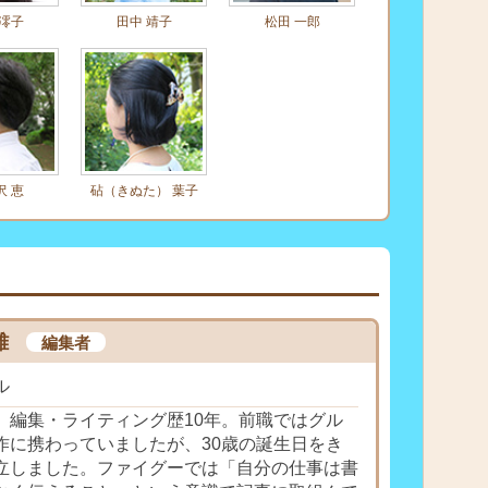
 澪子
田中 靖子
松田 一郎
沢 恵
砧（きぬた） 葉子
雄
編集者
ル
、編集・ライティング歴10年。前職ではグル
作に携わっていましたが、30歳の誕生日をき
立しました。ファイグーでは「自分の仕事は書