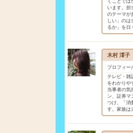
くことでは
います。担
のテーマが
しい」のは
るか」を日
木村 澪子
プロフィー
テレビ・雑
をわかりや
当事者の気
ン、証券マ
つけ、「消
す。家族は