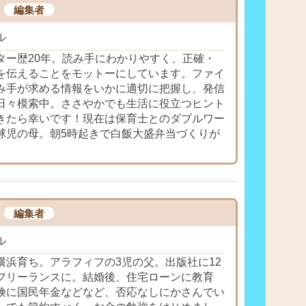
編集者
ル
ター歴20年。読み手にわかりやすく、正確・
を伝えることをモットーにしています。ファイ
み手が求める情報をいかに適切に把握し、発信
日々模索中。ささやかでも生活に役立つヒント
きたら幸いです！現在は保育士とのダブルワー
球児の母。朝5時起きで白飯大盛弁当づくりが
編集者
ル
横浜育ち。アラフィフの3児の父。出版社に12
フリーランスに。結婚後、住宅ローンに教育
険に国民年金などなど、否応なしにかさんでい