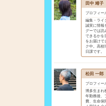
田中 靖子
プロフィー
編集・ライ
誠実に情報
グーでは読
できるかを
をお届けで
ク中。高校
日課です。
松田 一郎
プロフィー
博多生まれ
年勤務後、
費、生命保