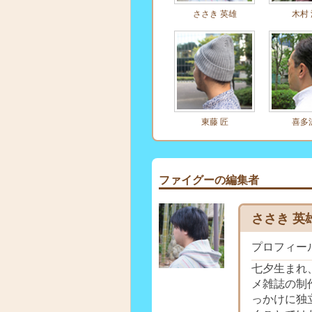
ささき 英雄
木村
東藤 匠
喜多
ファイグーの編集者
ささき 英
プロフィー
七夕生まれ
メ雑誌の制
っかけに独