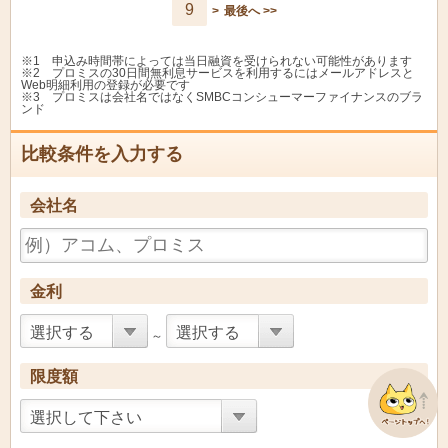
ＮＥＷしんきんキャッ
9
>
最後へ >>
ひまわり信用金庫
6.8%
13.8
スル
みずほ銀行カードロー
みずほ銀行
3.0%
14.0
ン
※1 申込み時間帯によっては当日融資を受けられない可能性があります
※2 プロミスの30日間無利息サービスを利用するにはメールアドレスと
Web明細利用の登録が必要です
みちのく銀行
トモカ
4.9%
14.0
※3 プロミスは会社名ではなくSMBCコンシューマーファイナンスのブラ
ンド
みなと銀行
Ｑポートネオ
4.5%
14.0
比較条件を入力する
ミレ信用組合
アラカルト
3.8%
13.0
会社名
ミレ信用組合
ミニカードローン
14.0%
14.0
もみじ銀行
マイカードもみじ君
4.5%
14.5
金利
もみじ銀行
マイカードプレミアム
3.0%
11.4
選択する
選択する
～
もみじ銀行
ミニカードローン
10.5%
10.5
限度額
ゆうちょ銀行
したく
7.0%
14.9
選択して下さい
りそなプレミアムカー
りそな銀行
3.5%
12.47
ドローン