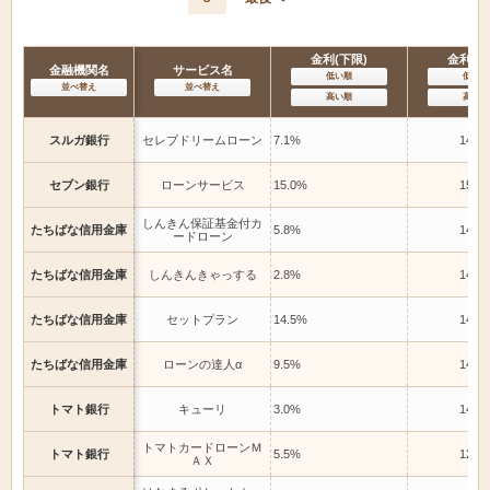
金利(下限)
金利(上
金融機関名
サービス名
低い順
低い順
並べ替え
並べ替え
高い順
高い順
スルガ銀行
セレブドリームローン
7.1%
14.9
セブン銀行
ローンサービス
15.0%
15.0
しんきん保証基金付カ
たちばな信用金庫
5.8%
14.6
ードローン
たちばな信用金庫
しんきんきゃっする
2.8%
14.6
たちばな信用金庫
セットプラン
14.5%
14.5
たちばな信用金庫
ローンの達人α
9.5%
14.5
トマト銀行
キューリ
3.0%
14.5
トマトカードローンＭ
トマト銀行
5.5%
12.5
ＡＸ