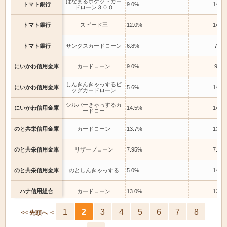
はなまるポケットカー
トマト銀行
9.0%
14.5
ドローン３００
トマト銀行
スピード王
12.0%
14.5
トマト銀行
サンクスカードローン
6.8%
7.8%
にいかわ信用金庫
カードローン
9.0%
9.0%
しんきんきゃっするビ
にいかわ信用金庫
5.6%
14.5
ッグカードローン
シルバーきゃっするカ
にいかわ信用金庫
14.5%
14.5
ードロー
のと共栄信用金庫
カードローン
13.7%
13.7
のと共栄信用金庫
リザーブローン
7.95%
7.95
のと共栄信用金庫
のとしんきゃっする
5.0%
14.5
ハナ信用組合
カードローン
13.0%
13.0
しんきんカードローン
1
2
3
4
5
6
7
8
ひまわり信用金庫
4.5%
8.5%
<< 先頭へ
<
Ⅱ