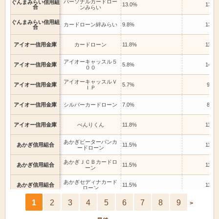
パーソナルカードロー
ぐんまみらい信用組
13.0%
13.0
合
ンみらい
ぐんまみらい信用組
カードローン絆みらい
9.8%
13.8
合
アイオー信用金庫
カードローン
11.8%
11.8
アイオーキャッスル５
アイオー信用金庫
5.8%
14.6
００
アイオーキャッスルＶ
アイオー信用金庫
5.7%
9.8%
ＩＰ
アイオー信用金庫
シルバーカードローン
7.0%
8.0%
アイオー信用金庫
べんりくん
11.8%
11.8
あかぎピーターパンカ
あかぎ信用組合
11.5%
11.5
ードローン
あかぎＪＣＢカードロ
あかぎ信用組合
11.5%
11.5
ーン
あかぎセディナカード
あかぎ信用組合
11.5%
11.5
ローン
1
2
3
4
5
6
7
8
9
>
あぶくま信用金庫
ＶＩＰゴールドⅡ
4.8%
4.8%