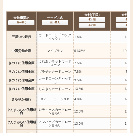
金利(下限)
金利(上
金融機関名
サービス名
低い順
低い順
並べ替え
並べ替え
高い順
高い順
カードローン「バンク
三菱UFJ銀行
1.8%
14.6
イック」
中国労働金庫
マイプラン
5.375%
10.07
ふれあいネットカード
きのくに信用金庫
7.5%
14.0
ローン
きのくに信用金庫
プラチナカードローン
7.8%
7.8%
カードローンきゃっす
きのくに信用金庫
3.5%
14.5
る
きのくに信用金庫
しんきんカードローン
13.5%
13.5
きらやか銀行
Ｄｏ ｉｔ ５００
4.8%
14.6
レディースカードロー
ぐんまみらい信用組
12.0%
12.0
合
ンみらい
メンバーズカードロー
ぐんまみらい信用組
13.0%
13.0
合
ンみらい