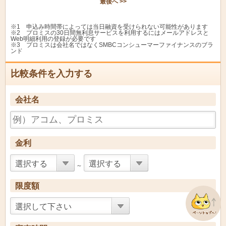
最後へ >>
あぶくま信用金庫
ＭＹポケット
12.0%
12.0
※1 申込み時間帯によっては当日融資を受けられない可能性があります
あぶくま信用金庫
ポケットＭａｔｅ
9.0%
14.6
※2 プロミスの30日間無利息サービスを利用するにはメールアドレスと
Web明細利用の登録が必要です
※3 プロミスは会社名ではなくSMBCコンシューマーファイナンスのブラ
あぶくま信用金庫
しんきんきゃっする
2.8%
14.6
ンド
あぶくまＶＩＰゴール
あぶくま信用金庫
7.0%
7.0%
ドカードローン
比較条件を入力する
カードローンファイト
あぶくま信用金庫
7.8%
12.0
君モア
会社名
アルプス中央信用金
きゃっする５００
5.5%
14.5
庫
イオン銀行
カードローンＢＩＧ
3.8%
13.8
金利
イオ信用組合
イオしんカードローン
9.25%
9.25
選択する
選択する
～
いちい信用金庫
いちいきゃっする
9.5%
14.5
限度額
オリックス銀行カード
オリックス銀行
1.7%
17.8
ローン
選択して下さい
さがみ信用金庫
しんきんきゃっする
6.0%
14.6