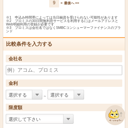
9
>
最後へ >>
マイプラン「エクセレ
北陸労働金庫
4.8%
9.8%
ント」
アイオーキャッスル５
※1 申込み時間帯によっては当日融資を受けられない可能性があります
アイオー信用金庫
5.8%
14.6
００
※2 プロミスの30日間無利息サービスを利用するにはメールアドレスと
Web明細利用の登録が必要です
※3 プロミスは会社名ではなくSMBCコンシューマーファイナンスのブラ
空知商工信用組合
ピーターパンぽけっと
14.4%
14.4
ンド
しみずアシストカード
清水銀行
11.0%
11.0
比較条件を入力する
ローン
島根中央信用金庫
バンビ３００
9.8%
14.6
会社名
マイプラン「スーパ
北陸労働金庫
5.6%
13.0
ー」
アイオーキャッスルＶ
アイオー信用金庫
5.7%
9.8%
ＩＰ
金利
空知商工信用組合
マイポケット
5.8%
14.4
選択する
選択する
～
盛岡信用金庫
もりしんカードローン
9.0%
12.0
限度額
島根中央信用金庫
ハンディ
14.6%
14.6
選択して下さい
北國銀行
ＤＡＹ ＳＭＡＲＴ
3.0%
9.5%