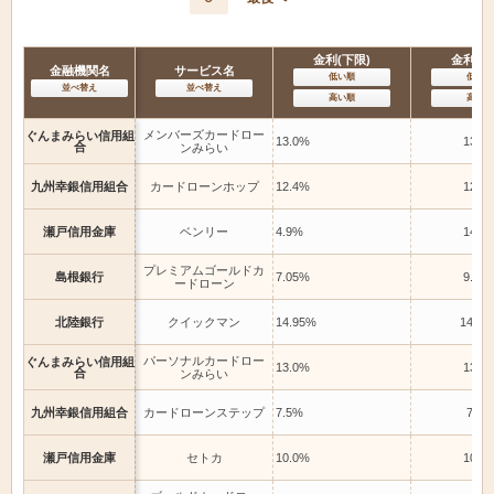
金利(下限)
金利(上
金融機関名
サービス名
低い順
低い順
並べ替え
並べ替え
高い順
高い順
メンバーズカードロー
ぐんまみらい信用組
13.0%
13.0
合
ンみらい
九州幸銀信用組合
カードローンホップ
12.4%
12.4
瀬戸信用金庫
ベンリー
4.9%
14.0
プレミアムゴールドカ
島根銀行
7.05%
9.05
ードローン
北陸銀行
クイックマン
14.95%
14.95
パーソナルカードロー
ぐんまみらい信用組
13.0%
13.0
合
ンみらい
九州幸銀信用組合
カードローンステップ
7.5%
7.5%
瀬戸信用金庫
セトカ
10.0%
10.0