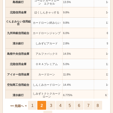
ゴールドカードロー
島根銀行
13.5%
14.5
ン エクセル
北陸信用金庫
ほくしんきゃっする
9.8%
14.6
ぐんまみらい信用組
カードローン絆みらい
9.8%
13.8
合
九州幸銀信用組合
カードローンジャンプ
6.0%
6.0%
清水銀行
しみずピアカード
2.8%
9.5%
島根中央信用金庫
アルファパックⅡ
14.5%
14.5
北陸信用金庫
ＯＲＡプレミアム
5.0%
12.6
アイオー信用金庫
カードローン
11.8%
11.8
空知商工信用組合
しんくみカードローン
14.4%
14.4
しみずトクトクカード
清水銀行
6.775%
6.775
ローン
1
2
3
4
5
6
7
8
島根中央信用金庫
きゃっする５００
5.8%
14.6
<< 先頭へ
<