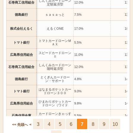
しんくみカードローン
石巻商工信用組合
12.0%
13.5
定額返済型
徳島銀行
ｓａｓａっと
7.5%
11.5
株式会社えるく
えるくONE
17.0%
18.0
トマトカードローンＭ
トマト銀行
5.5%
12.5
ＡＸ
スピードカードローン
広島県信用組合
11.0%
11.0
Ⅱ
しんくみカードローン
石巻商工信用組合
12.0%
13.5
随時返済型
とくぎんカードロー
徳島銀行
4.8%
14.5
ン・サポート
はなまるポケットカー
トマト銀行
9.0%
14.5
ドローン３００
ひまわりポケットカー
広島県信用組合
9.8%
14.4
ドローン（ワイド
カードローンきゃっす
石巻信用金庫
5.5%
14.5
る
3
4
5
6
7
8
9
10
<< 先頭へ
<
カードローンパートナ
徳島銀行
11.5%
12.0
ー