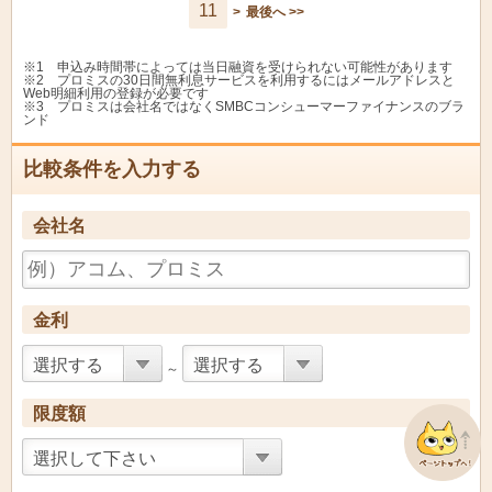
11
>
最後へ >>
トマト銀行
スピード王
12.0%
14.5
※1 申込み時間帯によっては当日融資を受けられない可能性があります
広島県信用組合
ケンシンカードローン
13.5%
13.5
※2 プロミスの30日間無利息サービスを利用するにはメールアドレスと
Web明細利用の登録が必要です
※3 プロミスは会社名ではなくSMBCコンシューマーファイナンスのブラ
石動信用金庫
いするぎカードローン
10.0%
10.0
ンド
徳島信用金庫
とくしんきゃっする
9.0%
14.6
比較条件を入力する
会社名
株式会社ジャックス
プレミアビアージュ
4.5%
18.0
金利
トマト銀行
サンクスカードローン
6.8%
7.8%
選択する
選択する
～
広島県信用組合
パックアルファ
11.5%
11.5
限度額
石動信用金庫
きゃっする５００
5.6%
14.5
選択して下さい
徳島信用金庫
しんきんカードローン
14.3%
14.3