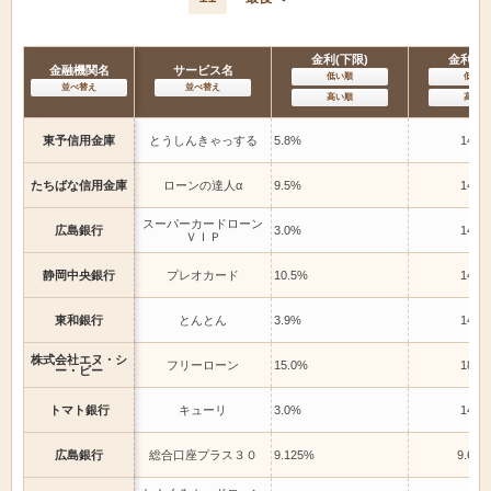
金利(下限)
金利(上
金融機関名
サービス名
低い順
低い順
並べ替え
並べ替え
高い順
高い順
東予信用金庫
とうしんきゃっする
5.8%
14.6
たちばな信用金庫
ローンの達人α
9.5%
14.5
スーパーカードローン
広島銀行
3.0%
14.0
ＶＩＰ
静岡中央銀行
プレオカード
10.5%
14.5
東和銀行
とんとん
3.9%
14.6
株式会社エヌ・シ
フリーローン
15.0%
18.0
ー・ビー
トマト銀行
キューリ
3.0%
14.5
広島銀行
総合口座プラス３０
9.125%
9.625