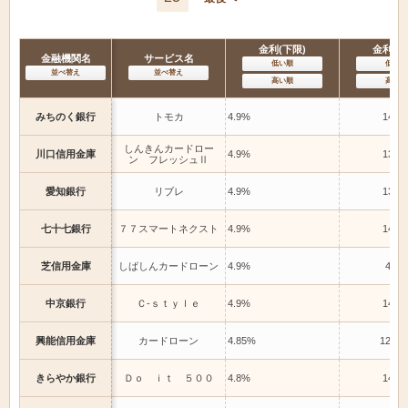
金利(下限)
金利(上
金融機関名
サービス名
低い順
低い順
並べ替え
並べ替え
高い順
高い順
みちのく銀行
トモカ
4.9%
14.0
しんきんカードロー
川口信用金庫
4.9%
13.0
ン フレッシュⅡ
愛知銀行
リブレ
4.9%
13.5
七十七銀行
７７スマートネクスト
4.9%
14.8
芝信用金庫
しばしんカードローン
4.9%
4.9%
中京銀行
Ｃ-ｓｔｙｌｅ
4.9%
14.5
興能信用金庫
カードローン
4.85%
12.85
きらやか銀行
Ｄｏ ｉｔ ５００
4.8%
14.6