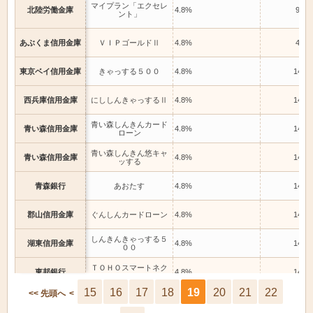
マイプラン「エクセレ
北陸労働金庫
4.8%
9.8%
ント」
あぶくま信用金庫
ＶＩＰゴールドⅡ
4.8%
4.8%
東京ベイ信用金庫
きゃっする５００
4.8%
14.6
西兵庫信用金庫
にししんきゃっするⅡ
4.8%
14.6
青い森しんきんカード
青い森信用金庫
4.8%
14.6
ローン
青い森しんきん悠キャ
青い森信用金庫
4.8%
14.3
ッする
青森銀行
あおたす
4.8%
14.5
郡山信用金庫
ぐんしんカードローン
4.8%
14.5
しんきんきゃっする５
湖東信用金庫
4.8%
14.6
００
ＴＯＨＯスマートネク
東邦銀行
4.8%
14.6
スト
15
16
17
18
19
20
21
22
<< 先頭へ
<
東北銀行
イーノス
4.8%
14.0