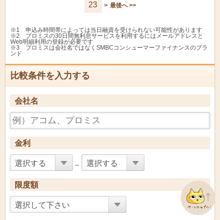
23
>
最後へ >>
とくぎんカードロー
徳島銀行
4.8%
14.5
ン・サポート
※1 申込み時間帯によっては当日融資を受けられない可能性があります
栃木信用金庫
しんきんきゃっする
4.8%
14.5
※2 プロミスの30日間無利息サービスを利用するにはメールアドレスと
Web明細利用の登録が必要です
※3 プロミスは会社名ではなくSMBCコンシューマーファイナンスのブラ
高知銀行
サポート
4.8%
14.5
ンド
しんきんきゃっする５
佐原信用金庫
4.8%
14.6
比較条件を入力する
００
はんしんカードローン
半田信用金庫
4.8%
14.6
きゃっする
会社名
飯能信用金庫
はんしんきゃっする
4.8%
13.0
三島信用金庫
きゃっする５００
4.8%
14.5
金利
三島信用金庫
カードローン
4.8%
14.25
選択する
選択する
～
第三銀行カードローン
第三銀行
4.8%
14.5
「ＳＵＮ」
限度額
姫路信用金庫
エルドール
4.8%
12.1
選択して下さい
百五マイカード「ＤＲ
百五銀行
4.8%
14.7
ＥＡＭ」