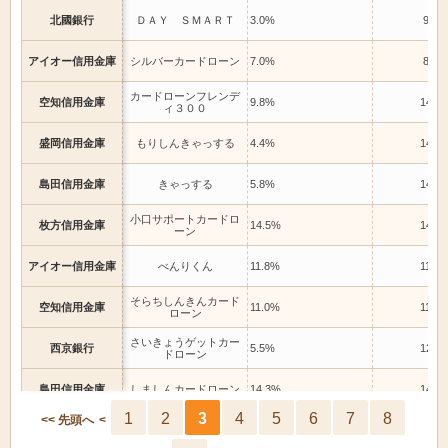
北國銀行
ＤＡＹ ＳＭＡＲＴ
3.0%
9.5%
アイオー信用金庫
シルバーカードローン
7.0%
8.0%
カードローンフレンデ
空知信用金庫
9.8%
14.5
ィ３００
盛岡信用金庫
もりしんきゃっする
4.4%
14.6
島田信用金庫
きゃっする
5.8%
14.5
小口サポートカードロ
枚方信用金庫
14.5%
14.5
ーン
アイオー信用金庫
べんりくん
11.8%
11.8
そらちしんきんカード
空知信用金庫
11.0%
11.0
ローン
さいきょうゲットカー
西京銀行
5.5%
12.5
ドローン
島田信用金庫
しましんカードローン
14.3%
14.3
1
2
3
4
5
6
7
8
<< 先頭へ
<
名古屋銀行
新ミニマム
10.5%
10.5