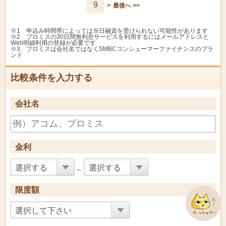
9
>
最後へ >>
あかぎピーターパンカ
あかぎ信用組合
11.5%
11.5
ードローン
※1 申込み時間帯によっては当日融資を受けられない可能性があります
釧路信用金庫
エール
14.5%
14.5
※2 プロミスの30日間無利息サービスを利用するにはメールアドレスと
Web明細利用の登録が必要です
※3 プロミスは会社名ではなくSMBCコンシューマーファイナンスのブラ
西京銀行
Ｑパックカードローン
5.0%
9.8%
ンド
東栄信用金庫
カードローン
13.5%
13.5
比較条件を入力する
名古屋銀行
御用達くん
14.6%
14.6
会社名
あかぎＪＣＢカードロ
あかぎ信用組合
11.5%
11.5
ーン
しんきんきゃっする３
釧路信用金庫
9.8%
14.5
００
金利
西京銀行
チョットポケット
9.8%
14.78
選択する
選択する
～
とうしんカードローン
東奥信用金庫
（１０万円コース愛
14.3%
14.3
称：ポケットカード）
限度額
網走信用金庫
オーロラカードローン
9.0%
12.0
選択して下さい
あかぎセディナカード
あかぎ信用組合
11.5%
11.5
ローン