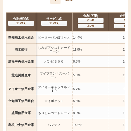
金利(下限)
金利(上
金融機関名
サービス名
低い順
低い順
並べ替え
並べ替え
高い順
高い順
空知商工信用組合
ピーターパンぽけっと
14.4%
14.4
しみずアシストカード
清水銀行
11.0%
11.0
ローン
島根中央信用金庫
バンビ３００
9.8%
14.6
マイプラン「スーパ
北陸労働金庫
5.6%
13.0
ー」
アイオーキャッスルＶ
アイオー信用金庫
5.7%
9.8%
ＩＰ
空知商工信用組合
マイポケット
5.8%
14.4
盛岡信用金庫
もりしんカードローン
9.0%
12.0
島根中央信用金庫
ハンディ
14.6%
14.6