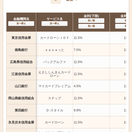
金利(下限)
金利(上
金融機関名
サービス名
低い順
低い順
並べ替え
並べ替え
高い順
高い順
東京信用金庫
カードローンＪＯＹ
11.5%
11.5
徳島銀行
ｓａｓａっと
7.5%
11.5
広島県信用組合
パックアルファ
11.5%
11.5
えさししんきんカード
江差信用金庫
11.5%
11.5
ローン
山口銀行
マイカードプレミアム
4.5%
11.5
岡山商銀信用組合
ステップ
11.5%
11.5
第四銀行
Ｄ-スタイル
9.8%
11.5
氷見伏木信用金庫
カードローン
11.5%
11.5