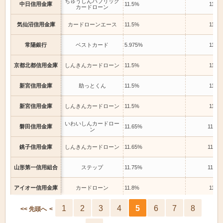
ちゅうしんパブリック
中日信用金庫
11.5%
11.5
カードローン
気仙沼信用金庫
カードローンエース
11.5%
11.5
常陽銀行
ベストカード
5.975%
11.5
京都北都信用金庫
しんきんカードローン
11.5%
11.5
新宮信用金庫
助っとくん
11.5%
11.5
新宮信用金庫
しんきんカードローン
11.5%
11.5
いわいしんカードロー
磐田信用金庫
11.65%
11.65
ン
銚子信用金庫
しんきんカードローン
11.65%
11.65
山形第一信用組合
ステップ
11.75%
11.75
アイオー信用金庫
カードローン
11.8%
11.8
1
2
3
4
5
6
7
8
アイオー信用金庫
べんりくん
11.8%
11.8
<< 先頭へ
<