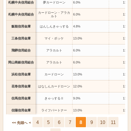
札幌中央信用組合
夢カードローン
6.0%
13.0
カードローン・アラカ
札幌中央信用組合
6.0%
13.0
ルト
飯能信用金庫
はんしんきゃっする
4.8%
13.0
三条信用金庫
マイ・ポッケ
13.0%
13.0
飛騨信用組合
アラカルト
6.0%
13.0
岡山商銀信用組合
アラカルト
6.0%
13.0
浜松信用金庫
カードローン
13.0%
13.0
花巻信用金庫
はなしんカードローン
12.0%
13.0
但馬信用金庫
きゃっするⅡ
9.0%
13.0
但陽信用金庫
ライフパートナー
13.0%
13.0
4
5
6
7
8
9
10
11
但陽信用金庫
おてがる
13.0%
13.0
<< 先頭へ
<