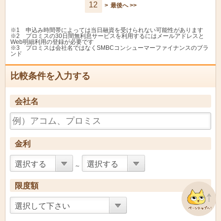
12
>
最後へ >>
淡路信用金庫
しんきんカードローン
11.6%
13.0
淡路信用金庫
淡信Ｎきゃっする
3.5%
13.0
※1 申込み時間帯によっては当日融資を受けられない可能性があります
※2 プロミスの30日間無利息サービスを利用するにはメールアドレスと
Web明細利用の登録が必要です
笠岡信用組合
カードローン
6.0%
13.0
※3 プロミスは会社名ではなくSMBCコンシューマーファイナンスのブラ
ンド
カードローン・ステッ
巻信用組合
13.0%
13.0
プ
比較条件を入力する
なかのごうカードロー
中ノ郷信用組合
5.5%
13.0
ン・アラカルト
会社名
関信用金庫
随時返済型
13.0%
13.0
関信用金庫
リリーフエース
13.0%
13.0
金利
小樽信用金庫
ゴールド１００
12.0%
13.0
選択する
選択する
～
小樽信用金庫
マイドリームカード
12.0%
13.0
限度額
紀北信用金庫
レディースきゃっする
6.0%
13.0
選択して下さい
紀北信用金庫
カ - ド ロ - ン
13.0%
13.0