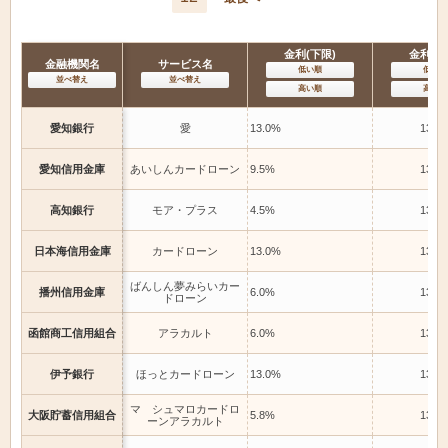
金利(下限)
金利(上
金融機関名
サービス名
低い順
低い順
並べ替え
並べ替え
高い順
高い順
愛知銀行
愛
13.0%
13.0
愛知信用金庫
あいしんカードローン
9.5%
13.0
高知銀行
モア・プラス
4.5%
13.0
日本海信用金庫
カードローン
13.0%
13.0
ばんしん夢みらいカー
播州信用金庫
6.0%
13.0
ドローン
函館商工信用組合
アラカルト
6.0%
13.0
伊予銀行
ほっとカードローン
13.0%
13.0
マ シュマロカードロ
大阪貯蓄信用組合
5.8%
13.0
ーンアラカルト