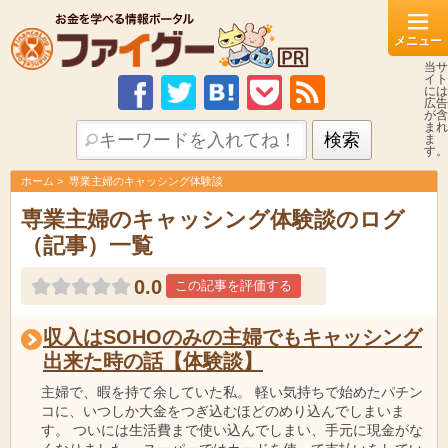
当サ
イト
には
広告
が含
まれ
ま
す。
ホーム
専業主婦のキャッシング体験談
専業主婦のキャッシング体験談のログ
（記事）一覧
0.0
この記事を評価する
収入はSOHOのみの主婦でもキャッシング
出来た時の話【体験談】
主婦で、暇を持て余していた私。 軽い気持ちで始めたパチン
コに、いつしか大金をつぎ込むほどのめり込んでしまいま
す。 ついには生活費まで使い込んでしまい、手元に現金がな