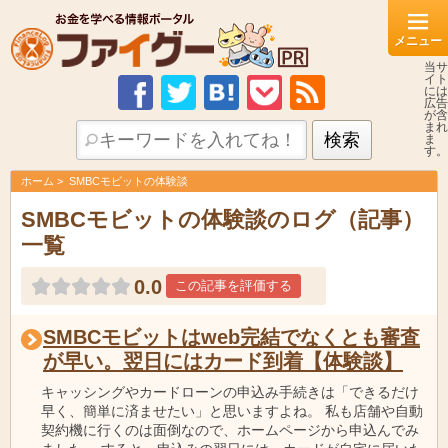
当サ
イト
には
広告
が含
まれ
ま
す。
ホーム
SMBCモビットの体験談
SMBCモビットの体験談のログ（記事）
一覧
0.0
この記事を評価する
SMBCモビットはweb完結でなくとも審査
が早い。翌日にはカード到着【体験談】
キャッシングやカードローンの申込み手続きは「できるだけ
早く、簡単に済ませたい」と思いますよね。 私も店舗や自動
契約機に行くのは面倒なので、ホームページから申込んでみ