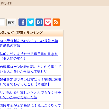
人向け特集
人気のログ（記事）ランキング
NHK受信料を払わなくていい世帯と契
約解除の方法
法的に効力を持たせる借用書の書き方
（個人間の場合）
自動車ローン比較の話。とにかく損して
いる人が多いから読んで欲しい
残価設定型プランは実は損？実際に利用
してみてわかったこと【体験談】
リボ払いを計算したらとんでもなく損を
していた事がわかった話
国民年金が全額免除に！私はこうやって