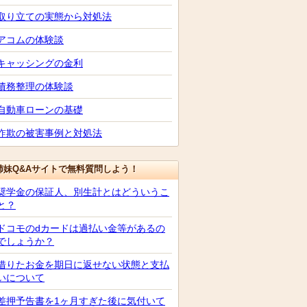
取り立ての実態から対処法
アコムの体験談
キャッシングの金利
債務整理の体験談
自動車ローンの基礎
詐欺の被害事例と対処法
姉妹Q&Aサイトで無料質問しよう！
奨学金の保証人、別生計とはどういうこ
と？
ドコモのdカードは過払い金等があるの
でしょうか？
借りたお金を期日に返せない状態と支払
いについて
差押予告書を1ヶ月すぎた後に気付いて