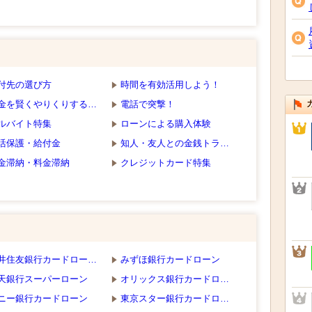
付先の選び方
時間を有効活用しよう！
金を賢くやりくりする…
電話で突撃！
ルバイト特集
ローンによる購入体験
活保護・給付金
知人・友人との金銭トラ…
金滞納・料金滞納
クレジットカード特集
井住友銀行カードロー…
みずほ銀行カードローン
天銀行スーパーローン
オリックス銀行カードロ…
ニー銀行カードローン
東京スター銀行カードロ…