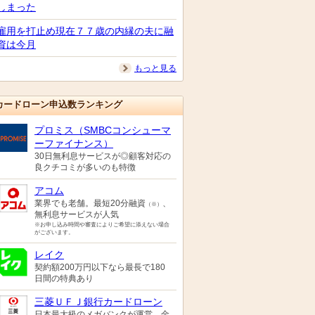
しまった
雇用を打止め現在７７歳の内縁の夫に融
資は今月
もっと見る
カードローン申込数ランキング
プロミス（SMBCコンシューマ
ーファイナンス）
30日無利息サービスが◎顧客対応の
良クチコミが多いのも特徴
アコム
業界でも老舗。最短20分融資
、
（※）
無利息サービスが人気
※お申し込み時間や審査によりご希望に添えない場合
がございます。
レイク
契約額200万円以下なら最長で180
日間の特典あり
三菱ＵＦＪ銀行カードローン
日本最大級のメガバンクが運営。金