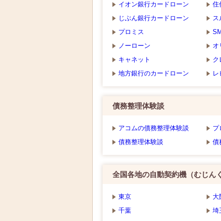
イオン銀行カードローン
住
じぶん銀行カードローン
ス
プロミス
S
ノーローン
オ
キャネット
ク
地方銀行のカードローン
レ
債務整理体験談
アコムの債務整理体験談
プ
債務整理体験談
債
全国各地の自動契約機（むじん
東京
大
千葉
埼