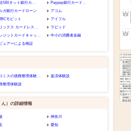
信SBIネット銀行カ…
Paypay銀行カード…
ルガ銀行カードローン
アコム
MBCモビット
アイフル
リックス カードレス…
ラピッド
レジットカードキャッ…
中小の消費者金融
ビュアーによる検証
ロミスの債務整理体験…
返済体験談
務整理体験談
くん）の詳細情報
阪
神奈川
玉
愛知