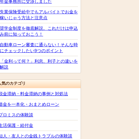
年金事務所に交渉しました
失業保険受給中でもアルバイトでお金を
稼いじゃう方法と注意点
奨学金制度を徹底解説。これだけは申込
み前に知っておこう！
自動車ローン審査に通らない！そんな時
にチェックしたい9つのポイント
「金利って何？」利息、利子との違いを
解説
人気のカテゴリ
税金滞納・料金滞納の事例と対処法
借金を一本化・おまとめローン
プロミスの体験談
生活保護・給付金
知人・友人との金銭トラブルの体験談