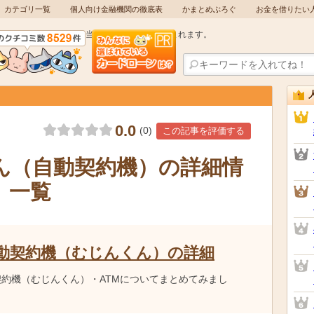
カテゴリ一覧
個人向け金融機関の徹底表
かまとめぶろぐ
お金を借りたい
当サイトには広告が含まれます。
0.0
(
0
)
この記事を評価する
ん（自動契約機）の詳細情
）一覧
動契約機（むじんくん）の詳細
契約機（むじんくん）・ATMについてまとめてみまし