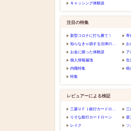
キャッシング体験談
注目の特集
新型コロナに打ち勝て！
寄
知らなきゃ損する法律の…
お
お金に困った体験談
ア
個人情報漏洩
生
内職特集
税
特集
レビュアーによる検証
三菱ＵＦＪ銀行カードロ…
三
りそな銀行カードローン
楽
レイク
ソ