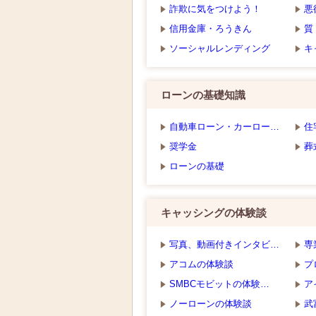
詐欺に気をつけよう！
悪
信用金庫・ろうきん
質
ソーシャルレンディング
キ
ローンの基礎知識
自動車ローン・カーロー…
住
奨学金
葬
ローンの基礎
キャッシングの体験談
写真、動画付きインタビ…
専
アコムの体験談
プ
SMBCモビットの体験…
ア
ノーローンの体験談
武