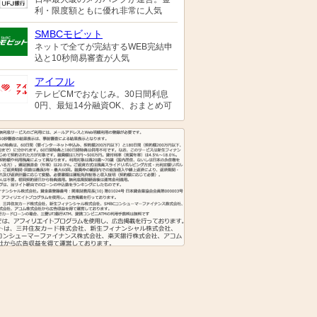
利・限度額ともに優れ非常に人気
SMBCモビット
ネットで全てが完結するWEB完結申
込と10秒簡易審査が人気
アイフル
テレビCMでおなじみ。30日間利息
0円、最短14分融資OK、おまとめ可