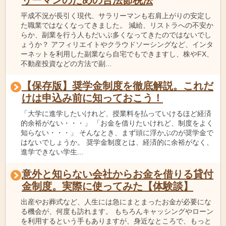
リーマンのための合法節税法
平成不況が長引く現代、サラリーマンも右肩上がりの安定し
た職業ではなくなってきました。 減給、リストラへの不安か
らか、副業を行う人もだいぶ多くなってきたのではないでし
ょうか？ アフィリエイトやクラウドソーシングなど、インタ
ーネットを利用した副業なら自宅でもできますし、株やFX、
不動産投資などの方法で副...
【保存版】奨学金制度を徹底解説。これだ
けは申込み前に知っておこう！
「大学に進学したいけれど、授業料を払っていけるほど経済
的余裕がない・・・」 「お金を借りたいけれど、制度をよく
知らない・・・」 そんなとき、まず頭に浮かぶのが奨学金で
はないでしょうか。 奨学金制度とは、経済的に余裕がなく、
進学できない学生...
意外と知らない会社からお金を借りる貸付
金制度。実際に使ってみた【体験談】
出産やお葬式など、人生には急にまとまったお金が必要にな
る機会が、何度も訪れます。 もちろんキャッシングやローン
を利用するという手もありますが、身近なところで、もっと