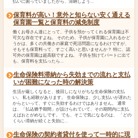
払いに困っていましたから、滞納しよう...
保育料が高い！意外と知らない安く通える
保育園一覧と保育料の減免制度
働くお母さん達にとって、子供を預かってくれる保育園は不
可欠な存在ですよね。 そのため、子供が保育園に入れるかど
うかは、多くの共働きの家庭で死活問題になるわけですが、
そもそも保育料って、すごく高いと思いませんか？ 特に、認
可外の保育園は超高額ですよね。 子供を預けてパートに出て
も、保育料を支払ったら...
生命保険料滞納から失効までの流れと支払
いが困難になった時の解決策
生活が厳しくなると、後回しになりがちな生命保険の支払
い。 私も経験があります。 生命保険は、少し支払いが遅れた
からといって、すぐに失効するわけではありません。 通常
は、「払込猶予期間」が設けられていて、その期間内に支払
えばおとがめなしです。 でも、そこで気になるのは、 「どの
くらい滞納が続くと失効に...
生命保険の契約者貸付を使って一時的に現