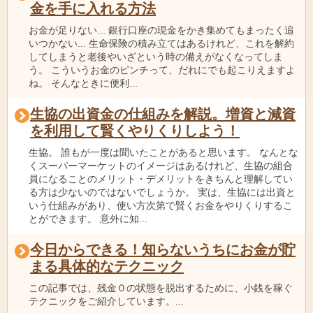
金を手に入れる方法
お金が足りない... 銀行口座の現金をかき集めてもまったく追
いつかない... 生命保険の積み立てはあるけれど、これを解約
してしまうと老後やいざという時の備えがなくなってしま
う。 こういうお金のピンチって、だれにでも起こりえますよ
ね。 そんなときに便利...
生協の出資金の仕組みを解説。増資と減資
を利用して賢くやりくりしよう！
生協。 誰もが一度は聞いたことがあると思います。 なんとな
くスーパーマーケットのイメージはあるけれど、生協の組合
員になることのメリット・デメリットをきちんと理解してい
る方は少ないのではないでしょうか。 実は、生協には出資と
いう仕組みがあり、使い方次第で賢くお金をやりくりするこ
とができます。 意外に知...
今日からできる！知らないうちにお金が貯
まる具体的なテクニック
この記事では、残金０の状態を脱出するために、小銭を稼ぐ
テクニックをご紹介しています。...