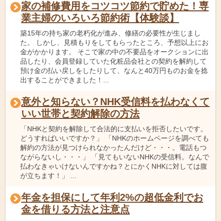
家の補修費用をコツコツ節約で貯めた！専
業主婦のいろいろ節約術【体験談】
築15年の持ち家の老朽化が進み、修繕の必要性が生じまし
た。 しかし、見積もりをしてもらったところ、予想以上にお
金がかかります。 そこで家の中の不要品をオークションに出
品したり、会員登録していた化粧品会社との契約を解約して
預け金の払い戻しをしたりして、なんと40万円ものお金を捻
出することができました！...
意外と知らない？NHK受信料を払わなくて
いい世帯と契約解除の方法
「NHKと契約を解除して合法的に支払いを拒否したいです。
どうすればいいですか？」 「NHKのホームページを調べても
解約の方法が見つけられなかったんだけど・・・。電話もつ
ながらないし・・・」 「見てもいないNHKの受信料。なんで
払わなきゃいけないんですかね？とにかくNHKに対しては腹
が立ちます！」 ...
年金を担保にして年利2%の超低金利でお
金を借りる方法と注意点