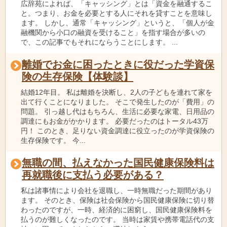
広辞苑によれば、「キャッシング」とは「資金を融通するこ
と。つまり、お金を必要とする人にそれを貸すことを意味し
ます。 しかし、通常「キャッシング」というと、「個人が金
融機関から小口の融資を受けること」を指す場合が多いの
で、この記事でもそれにならうことにします。 ...
離婚でお金に困ったときに役だった学資保
険の生存保険【体験談】
結婚12年目。 私は離婚を決断し、2人の子どもを連れて家を
出て行くことになりました。 そこで発生したのが「費用」の
問題。 引っ越し代はもちろん、生活に必要な家電、日用品の
調達にもお金がかかります。 必要だったのはトータル43万
円！ このとき、足りない資金調達に役立ったのが学資保険の
生存保険です。 今...
無職の間、払えなかった国民健康保険料は
再就職後に支払う必要がある？
私は諸事情により会社を退職し、一時無職だった期間があり
ます。 そのとき、保険は社会保険から国民健康保険に切り替
わったのですが、一時、経済的に困窮し、国民健康保険料を
払うのが難しくなったのです。 当時は家賃や携帯電話代の支