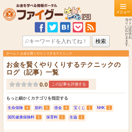
当サ
イト
には
広告
が含
まれ
ま
す。
ホーム
お金を賢くやりくりするテクニック
お金を賢くやりくりするテクニックの
ログ（記事）一覧
0.0
この記事を評価する
もっと細かくカテゴリを指定する
生命保険
4
節約
5
借金
4
宝くじ
1
NHK
1
国民健康保険料
1
保育料
1
生協
1