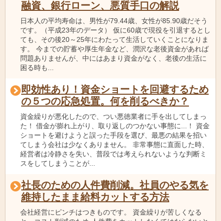
融資、銀行ローン、悪質手口の解説
日本人の平均寿命は、男性が79.44歳、女性が85.90歳だそう
です。（平成23年のデータ） 仮に60歳で現役を引退するとし
ても、その後20～25年にわたって生活していくことになりま
す。 今までの貯蓄や厚生年金など、潤沢な老後資金があれば
問題ありませんが、中にはあまり資金がなく、老後の生活に
困る時も...
即効性あり！資金ショートを回避するため
の５つの応急処置。何を削るべきか？
資金繰りが悪化したので、つい悪徳業者に手を出してしまっ
た！ 借金が膨れ上がり、取り返しのつかない事態に...！ 資金
ショートを避けようと誤った手段を選び、最悪の結果を招い
てしまう会社は少なくありません。 非常事態に直面した時、
経営者は冷静さを失い、普段では考えられないような判断ミ
スをしてしまうことが...
社長のための人件費削減。社員のやる気を
維持したまま給料カットする方法
会社経営にピンチはつきものです。 資金繰りが苦しくなる