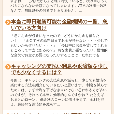
すよね。 「少額だから」と軽く考えていると、積み重なって
バカにならない金額になってしまいます。ATMの利用手数料
なんて、無駄以外の何者でもありません。 ...
本当に即日融資可能な金融機関の一覧。急
いでいる方向け
「急にお金が必要になったので、どうにかお金を借りた
い！」 「金欠で次の給料日までお金が持たない・・・少しで
もいいから借りたい・・・」 「今日中にお金を貸してくれる
ところって本当にあるの？」 急な出費が重なったり、慢性的
な金欠でお金が必要になったりすることは、だれにでも...
キャッシングの支払い利息や返済額を少し
でも少なくするには？
今回は、キャッシングの支払利息を減らし、少しでも返済を
楽にする方法を紹介していきたいと思います。 利息を減らす
ためには、まず金利を下げなきゃいけない思われる方が多い
のですが、それって本当に効果的なんですかね？ たとえば、
おまとめローン。 低金利のローンに借り換えて、金利を抑
え、最終的な返済額を減らす...