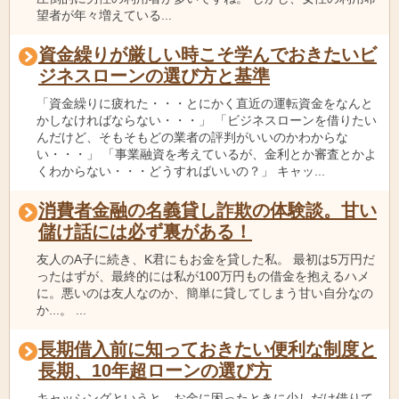
望者が年々増えている...
資金繰りが厳しい時こそ学んでおきたいビ
ジネスローンの選び方と基準
「資金繰りに疲れた・・・とにかく直近の運転資金をなんと
かしなければならない・・・」 「ビジネスローンを借りたい
んだけど、そもそもどの業者の評判がいいのかわからな
い・・・」 「事業融資を考えているが、金利とか審査とかよ
くわからない・・・どうすればいいの？」 キャッ...
消費者金融の名義貸し詐欺の体験談。甘い
儲け話には必ず裏がある！
友人のA子に続き、K君にもお金を貸した私。 最初は5万円だ
ったはずが、最終的には私が100万円もの借金を抱えるハメ
に。悪いのは友人なのか、簡単に貸してしまう甘い自分なの
か...。 ...
長期借入前に知っておきたい便利な制度と
長期、10年超ローンの選び方
キャッシングというと、お金に困ったときに少しだけ借りて