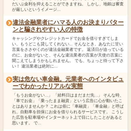
だいぶ金利を抑えることができますね。 しかし、地銀は審査
が厳しいというイメージ...
違法金融業者にハマる人のお決まりパター
ンと騙されやすい人の特徴
キャッシングやクレジットカードでお金を借りすぎてしま
い、もうどこも貸してくれない... そんなとき、あなたに甘い
言葉をささやくのが違法金融業者です。 返済日が迫っている
のに、お金がないと、そんな違法業者の言葉が天使の言葉に
聞こえてしまうかもしれません。 でも、ちょっと待って下さ
い！ 違法業者は絶対に...
実は危ない車金融。元業者へのインタビュ
ーでわかったリアルな実態
「もうお金がない...」 「給料日はまだまだ先...」 そんな時、
「車でお金」「乗ったまま融資」という広告に心が動いたこ
とはありませんか？ これは俗に「車融資」「車金融」と呼ば
れ、自動車を担保にお金を借りられるサービスです。 こうし
た広告を駐車場やインターネット上で目にしたことがあると
思います。 で...