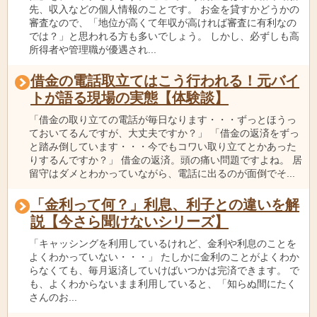
先、収入などの個人情報のことです。 お金を貸すかどうかの
審査なので、「地位が高くて年収が高ければ審査に有利なの
では？」と思われる方も多いでしょう。 しかし、必ずしも高
所得者や管理職が優遇され...
借金の電話取立てはこう行われる！元バイ
トが語る現場の実態【体験談】
「借金の取り立ての電話が毎日なります・・・ずっとほうっ
ておいてるんですが、大丈夫ですか？」 「借金の返済をずっ
と踏み倒しています・・・今でもコワい取り立てとかあった
りするんですか？」 借金の返済。頭の痛い問題ですよね。 居
留守はダメとわかっていながら、電話に出るのが面倒でそ...
「金利って何？」利息、利子との違いを解
説【今さら聞けないシリーズ】
「キャッシングを利用しているけれど、金利や利息のことを
よくわかっていない・・・」 たしかに金利のことがよくわか
らなくても、毎月返済していけばいつかは完済できます。 で
も、よくわからないまま利用していると、「知らぬ間にたく
さんのお...