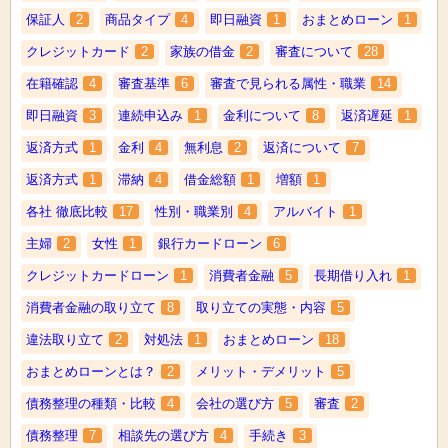
保証人
2
商品タイプ
4
即日融資
1
おまとめローン
1
クレジットカード
2
家族の借金
2
審査について
28
在籍確認
4
審査基準
6
審査で見られる属性・職業
14
即日融資
3
連続申込み
1
金利について
8
返済遅延
1
返済方式
1
金利
4
無利息
2
返済について
7
返済方式
1
滞納
4
借金総額
1
増額
1
各社 徹底比較
17
性別・職業別
4
アルバイト
1
主婦
2
女性
1
銀行カードローン
6
クレジットカードローン
1
消費者金融
5
長期借り入れ
1
消費者金融の取り立て
8
取り立ての実態・内容
5
違法取り立て
2
対処法
1
おまとめローン
18
おまとめローンとは？
2
メリット・デメリット
5
債務整理の種類・比較
4
会社の選び方
5
審査
2
債務整理
7
相談先の選び方
4
手続き
3