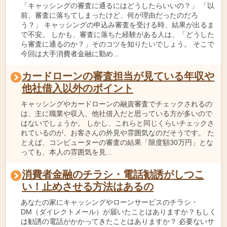
「キャッシングの審査に通るにはどうしたらいいの？」 「以
前、審査に落ちてしまったけど、何が理由だったのだろ
う？」 キャッシングの申込み審査を受ける時、結果が出るま
で不安。 しかも、審査に落ちた経験がある人は、「どうした
ら審査に通るのか？」そのコツを知りたいでしょう。 そこで
今回は大手消費者金融に勤め...
カードローンの審査担当が見ている年収や
他社借入以外のポイント
キャッシングやカードローンの融資審査でチェックされるの
は、主に職業や収入、他社借入だと思っている方が多いので
はないでしょうか。 しかし、これらと同じくらいチェックさ
れているのが、お客さんの外見や雰囲気なのだそうです。 た
とえば、コンピューターの審査の結果「限度額30万円」とな
っても、本人の雰囲気を見...
消費者金融のチラシ・電話勧誘がしつこ
い！止めさせる方法はあるの
あなたの家にキャッシングやローンサービスのチラシ・
DM（ダイレクトメール）が届いたことはありますか？もしく
は勧誘の電話がかかってきたことはありますか？ 必要ないサ