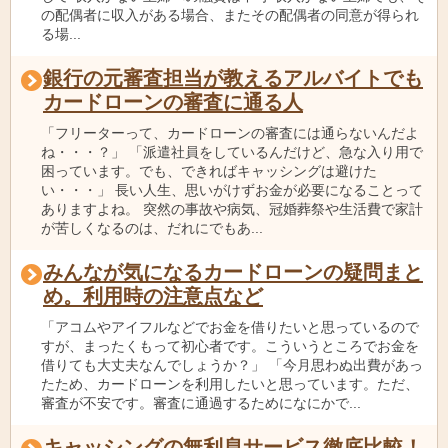
の配偶者に収入がある場合、またその配偶者の同意が得られ
る場...
銀行の元審査担当が教えるアルバイトでも
カードローンの審査に通る人
「フリーターって、カードローンの審査には通らないんだよ
ね・・・？」 「派遣社員をしているんだけど、急な入り用で
困っています。でも、できればキャッシングは避けた
い・・・」 長い人生、思いがけずお金が必要になることって
ありますよね。 突然の事故や病気、冠婚葬祭や生活費で家計
が苦しくなるのは、だれにでもあ...
みんなが気になるカードローンの疑問まと
め。利用時の注意点など
「アコムやアイフルなどでお金を借りたいと思っているので
すが、まったくもって初心者です。こういうところでお金を
借りても大丈夫なんでしょうか？」 「今月思わぬ出費があっ
たため、カードローンを利用したいと思っています。ただ、
審査が不安です。審査に通過するためになにかで...
キャッシングの無利息サービス徹底比較！