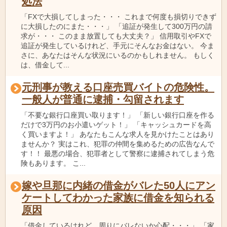
処法
「FXで大損してしまった・・・ これまで何度も損切りできず
に大損したのにまた・・・」 「追証が発生して300万円の請
求が・・・ このまま放置しても大丈夫？」 信用取引やFXで
追証が発生しているけれど、手元にそんなお金はない。 今ま
さに、あなたはそんな状況にいるのかもしれません。 もしく
は、借金して...
元刑事が教える口座売買バイトの危険性。
一般人が普通に逮捕・勾留されます
「不要な銀行口座買い取ります！」 「新しい銀行口座を作る
だけで3万円のお小遣いゲット！」 「キャッシュカードを高
く買いますよ！」 あなたもこんな求人を見かけたことはあり
ませんか？ 実はこれ、犯罪の仲間を集めるための広告なんで
す！！ 最悪の場合、犯罪者として警察に逮捕されてしまう危
険もあります。 こ...
嫁や旦那に内緒の借金がバレた50人にアン
ケートしてわかった家族に借金を知られる
原因
「借金しているけれど、周りにバレないか心配・・・」 「家