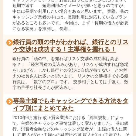
短期で返す――短期利用のイメージが強いと思うのですが、
中には長期で利用したい場合もあると思います。 実際、巷の
キャッシング業者の中には、長期利用に対応しているプラン
があるところも多いです。 今回は、まず「長期の借入が必要
になる状況」を推測し、長期...
銀行員の頭の中がわかれば、銀行とのリス
ケ交渉は成功する！主導権を握れる！
銀行員の「頭の中」を知ればリスケ交渉の成功率は高ま
る？！ 「経営再建の見込みがあり、リスケが成功すれば急場
をしのげる。しかし銀行との交渉に自信が持てない」とお考
えの社長さんは多いと思います。 リスケの交渉相手である銀
行員は、「数字のプロ」です。 交渉相手としては手強く、数
字の苦手な社長さんが尻込みし...
専業主婦でもキャッシングできる方法をタ
イプ別にまとめてみた
2010年6月施行 改正貸金業法における「総量規制」によっ
て、主婦のキャッシング事情は著しく変わりました。 巷の銀
行、消費者金融などのキャッシング業者が、主婦の借入に関
して 収入がない主婦への融資は不可 収入がない主婦でも、そ