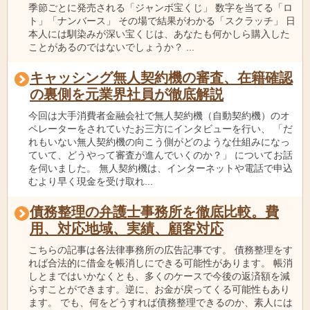
季節ごとに発売される「ジャンボ宝くじ」 数字を当てる「ロ
ト」「ナンバース」 その場で結果がわかる「スクラッチ」 日
本人には馴染みが深い宝くじは、あなたも何かしら購入した
ことがあるのではないでしょうか？ ...
キャッシング無人契約機の審査、在籍確認
の裏側を元業界社員が徹底解説
今回は大手消費者金融会社で無人契約機（自動契約機）のオ
ペレーターをされていたお三方にインタビューを行い、 「だ
れもいない無人契約機の向こう側がどのような仕組みになっ
ていて、どうやって審査が進んでいくのか？」 についてお話
を伺いました。 無人契約機は、インターネットや電話で申込
むより早く現金を受け取れ...
債務整理の弁護士事務所を徹底比較。費
用、対応地域、実績、顧客対応
こちらの記事は各法律事務所の広告記事です。 債務整理をす
れば合法的に借金を帳消しにできる可能性があります。 帳消
しとまではいかなくとも、多くのケースで今後の返済額を減
らすことができます。逆に、お金が戻ってくる可能性もあり
ます。 でも、何をどうすれば債務整理できるのか、素人には