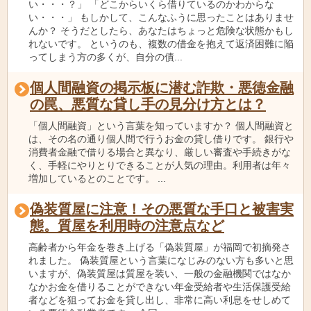
い・・・？」 「どこからいくら借りているのかわからな
い・・・」 もしかして、こんなふうに思ったことはありませ
んか？ そうだとしたら、あなたはちょっと危険な状態かもし
れないです。 というのも、複数の借金を抱えて返済困難に陥
ってしまう方の多くが、自分の債...
個人間融資の掲示板に潜む詐欺・悪徳金融
の罠、悪質な貸し手の見分け方とは？
「個人間融資」という言葉を知っていますか？ 個人間融資と
は、その名の通り個人間で行うお金の貸し借りです。 銀行や
消費者金融で借りる場合と異なり、厳しい審査や手続きがな
く、手軽にやりとりできることが人気の理由。利用者は年々
増加しているとのことです。 ...
偽装質屋に注意！その悪質な手口と被害実
態。質屋を利用時の注意点など
高齢者から年金を巻き上げる「偽装質屋」が福岡で初摘発さ
れました。 偽装質屋という言葉になじみのない方も多いと思
いますが、偽装質屋は質屋を装い、一般の金融機関ではなか
なかお金を借りることができない年金受給者や生活保護受給
者などを狙ってお金を貸し出し、非常に高い利息をせしめて