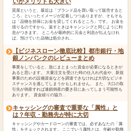
いがメリットも大きい
質屋というと、最近は「ブランド品を買い取って販売すると
ころ」といったイメージが定着しつつありますが、そもそも
は「品物を担保にお金を貸してくれるところ」です。 お金を
借りるのですから、返すときはキャンシングと同じように利
息がつきます。 ところが最終的に元金と利息が払えなけれ
ば、預けていた品物は処分され...
【ビジネスローン徹底比較】都市銀行・地
銀ノンバンクのレビューまとめ
事業をしていると、急にまとまった資金が必要になるときが
あると思います。 大量注文を受けた時の仕入れ代金や、新規
事業のための設備資金などを調達できなければ大切なビジネ
スチャンスを逃してしまうかもしれません。 また、大口の取
引先が倒産すれば連鎖倒産の憂き目にあってしまう可能性も
あります。 資金繰りの協力...
キャッシングの審査で重要な「属性」と
は？年収・勤務先が特に大切
キャッシングやカードローンの審査では、必ずあなたの「属
性」をチェックされます。 ここでいう属性とは、年齢や勤務