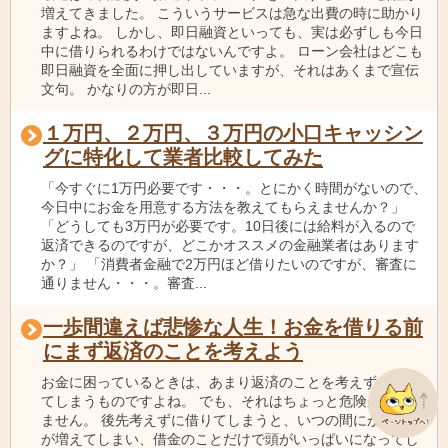
増えてきました。 こういうサービスは急な出費の時に助かり
ますよね。 しかし、即日融資といっても、実は必ずしも今日
中に借りられるわけではないんですよ。 ローン会社はどこも
即日融資を全面に押し出していますが、それはあくまで宣伝
文句。 かなりの方が即日...
１万円、２万円、３万円の小口キャッシン
グに特化して業者比較してみた
「今すぐに1万円必要です・・・。とにかく時間がないので、
今日中にお金を用意する方法を教えてもらえませんか？」
「どうしても3万円が必要です。10日後には給料が入るので
返済できるのですが、どこかオススメの金融業者はあります
か？」 「消費者金融で2万円ほど借りたいのですが、審査に
通りません・・・。審査...
一歩間違えば悲惨な人生！お金を借りる前
にまず返済のことを考えよう
お金に困っているときは、あまり返済のことを考えずに借り
てしまうものですよね。 でも、それはちょっと危険かもしれ
ません。 後先考えずに借りてしまうと、いつの間にか借入れ
が増えてしまい、借金のことだけで頭がいっぱいになってし