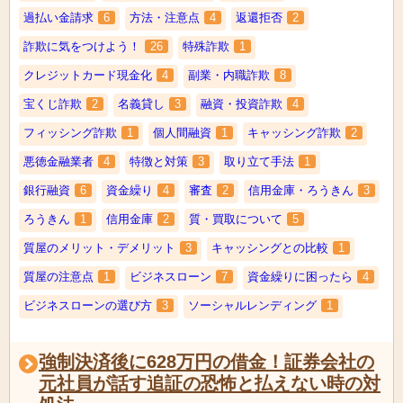
過払い金請求
6
方法・注意点
4
返還拒否
2
詐欺に気をつけよう！
26
特殊詐欺
1
クレジットカード現金化
4
副業・内職詐欺
8
宝くじ詐欺
2
名義貸し
3
融資・投資詐欺
4
フィッシング詐欺
1
個人間融資
1
キャッシング詐欺
2
悪徳金融業者
4
特徴と対策
3
取り立て手法
1
銀行融資
6
資金繰り
4
審査
2
信用金庫・ろうきん
3
ろうきん
1
信用金庫
2
質・買取について
5
質屋のメリット・デメリット
3
キャッシングとの比較
1
質屋の注意点
1
ビジネスローン
7
資金繰りに困ったら
4
ビジネスローンの選び方
3
ソーシャルレンディング
1
強制決済後に628万円の借金！証券会社の
元社員が話す追証の恐怖と払えない時の対