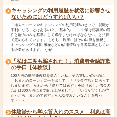
キャッシングの利用履歴を就活に影響させ
ないためにはどうすればいい？
「過去のローンやキャッシングの利用記録のせいで、就職が
不利になることはあるの？」 基本的に、「企業は応募者の適
性と能力のみを基準にして選考しなければならない」と法律
で定められています。 しかし、現実にはその法律を無視し、
キャッシングの利用履歴などの信用情報を選考基準としてい
る企業があります。 なぜ、...
「私は二度も騙された！」消費者金融詐欺
の手口【体験談】
100万円の脳開発教材を購入した私。その支払いのために
「おまとめローン」に手を出して、「サラ金詐欺」にあって
しまいます。 それから「借りては返す」を繰り返し、借金の
合計は300万円にまで膨れ上がました。 「いつか宝くじが当
たったら、まとめて返す」そんな夢みたいなことを思っ
て・・・ ...
体験談から学ぶ質入れのススメ。利息は高