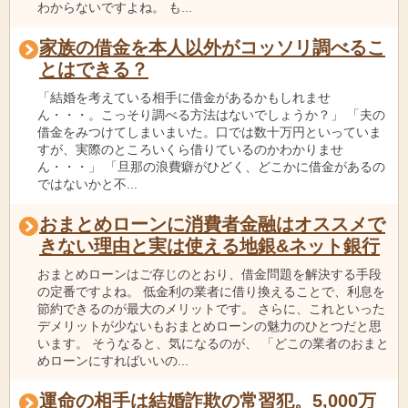
わからないですよね。 も...
家族の借金を本人以外がコッソリ調べるこ
とはできる？
「結婚を考えている相手に借金があるかもしれませ
ん・・・。こっそり調べる方法はないでしょうか？」 「夫の
借金をみつけてしまいまいた。口では数十万円といっていま
すが、実際のところいくら借りているのかわかりませ
ん・・・」 「旦那の浪費癖がひどく、どこかに借金があるの
ではないかと不...
おまとめローンに消費者金融はオススメで
きない理由と実は使える地銀&ネット銀行
おまとめローンはご存じのとおり、借金問題を解決する手段
の定番ですよね。 低金利の業者に借り換えることで、利息を
節約できるのが最大のメリットです。 さらに、これといった
デメリットが少ないもおまとめローンの魅力のひとつだと思
います。 そうなると、気になるのが、 「どこの業者のおまと
めローンにすればいいの...
運命の相手は結婚詐欺の常習犯。5,000万