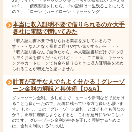
わけですが、 「キャッシングをしたらその履歴はいつ消える
の？」 「債務整理をしたら、その記録は一生残ることになる
の？」 「ローン（カードローン・キャッシング、...
本当に収入証明不要で借りられるのか大手
各社に電話で聞いてみた
「収入証明書不要で借りられる業者を探しているんで
す・・・なんとなく審査に通りやすい気がするから・・・」
「収入証明書なんて面倒だから、本人確認書類だけで手っ取
り早くお金を借りたいんだけど・・・」 ここ最近、キャッシ
ングやカードローンでお金を借りるときに収入証明書を求め
られることが増えたと思いません...
計算が苦手な人でもよく分かる！グレーゾ
ーン金利の解説と具体例【Q&A】
グレーゾーン金利。 少し前までニュースや新聞などで見かけ
ることも多かったので、記憶に残っている方も多いと思いま
す。 しかし、この「グレーゾーン金利」とはそもそも何なの
か？、正確に理解しようとすると、これが意外にややこしい
のです。 グレーゾーン金利の中身を正しく理解するために
は、金利を制限する2つの法...