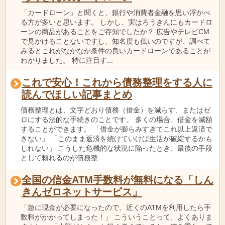
「カードローン」と聞くと、銀行や消費者金融を思い浮かべ
る方が多いと思います。 しかし、実はろうきんにもカードロ
ーンの商品があることをご存知でしたか？ 広告やテレビCM
で見かけることないですし、知名度も低いのですが、調べて
みるとこれがなかなか条件の良いカードローンであることが
わかりました。 特に注目す...
これで安心！これから債務整理をする人に
読んでほしい記事まとめ
債務整理とは、文字どおり債務（借金）を減らす、またはゼ
ロにする法的な手続きのことです。 多くの場合、借金を減額
することができます。 「借金が膨らみすぎてこれ以上返済で
きない」 「このまま返済を続けていけば生活が破綻するかも
しれない」 こうした危機的な状況に陥ったとき、最後の手段
として頼れるのが債務整...
全国の信金ATM手数料が無料になる「しん
きんゼロネットサービス」
「急に現金が必要になったので、近くのATMを利用したら手
数料がかかってしまった！」 こういうことって、よくありま