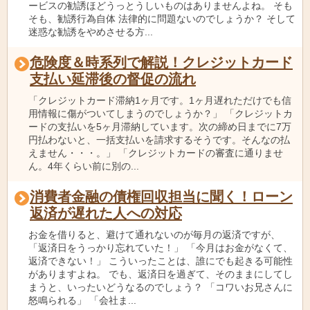
ービスの勧誘ほどうっとうしいものはありませんよね。 そも
そも、勧誘行為自体 法律的に問題ないのでしょうか？ そして
迷惑な勧誘をやめさせる方...
危険度＆時系列で解説！クレジットカード
支払い延滞後の督促の流れ
「クレジットカード滞納1ヶ月です。1ヶ月遅れただけでも信
用情報に傷がついてしまうのでしょうか？」 「クレジットカ
ードの支払いを5ヶ月滞納しています。次の締め日までに7万
円払わないと、一括支払いを請求するそうです。そんなの払
えません・・・。」 「クレジットカードの審査に通りませ
ん。4年くらい前に別の...
消費者金融の債権回収担当に聞く！ローン
返済が遅れた人への対応
お金を借りると、避けて通れないのが毎月の返済ですが、
「返済日をうっかり忘れていた！」 「今月はお金がなくて、
返済できない！」 こういったことは、誰にでも起きる可能性
がありますよね。 でも、返済日を過ぎて、そのままにしてし
まうと、いったいどうなるのでしょう？ 「コワいお兄さんに
怒鳴られる」 「会社ま...