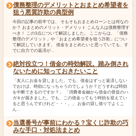
債務整理のデメリットとおまとめ希望者を
狙う悪質詐欺の典型例
今回の記事の前半では、 そもそもおまとめローンとは何なの
か？ おまとめのメリット・デメリット こんな人は債務整理す
べき！ この3点について解説しました。 ここからは、「債務
整理のデメリット」や「おまとめ希望者を狙う詐欺」につい
て解説していきます。 借金をまとめたいと思っていても、す
でに自力での返済が...
絶対役立つ！借金の時効解説。踏み倒され
ないために知っておきたいこと
「友人にお金を貸しました。でも、借金はずっと返済しない
でおけば、時効になっちゃうのでしょうか？どうすれば時効
を中断できるのですか？」 「消費者金融から借金の督促のハ
ガキが届きました。でも、この借金ってもう時効を迎えてい
ると思うんですけれど・・・。」 お金の貸し借りでよくこ
ん...
当選番号が事前にわかる？宝くじ詐欺の巧
みな手口・対処法まとめ