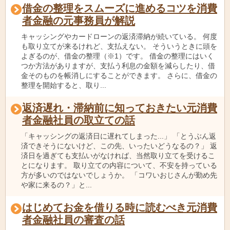
借金の整理をスムーズに進めるコツを消費
者金融の元事務員が解説
キャッシングやカードローンの返済滞納が続いている。 何度
も取り立てが来るけれど、支払えない。 そういうときに頭を
よぎるのが、借金の整理（※1）です。 借金の整理にはいく
つか方法がありますが、支払う利息の金額を減らしたり、借
金そのものを帳消しにすることができます。 さらに、借金の
整理を開始すると、取り...
返済遅れ・滞納前に知っておきたい元消費
者金融社員の取立ての話
「キャッシングの返済日に遅れてしまった...」 「とうぶん返
済できそうにないけど、この先、いったいどうなるの？」 返
済日を過ぎても支払いがなければ、当然取り立てを受けるこ
とになります。 取り立ての内容について、不安を持っている
方が多いのではないでしょうか。 「コワいおじさんが勤め先
や家に来るの？」と...
はじめてお金を借りる時に読むべき元消費
者金融社員の審査の話