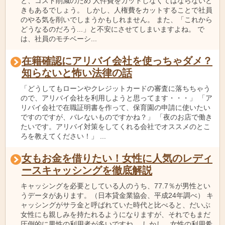
と、コスト削減のため 人件費をカットしなくてはならないと
きもあるでしょう。 しかし、人権費をカットすることで社員
のやる気を削いでしまうかもしれません。 また、「これから
どうなるのだろう...」と不安にさせてしまいますよね。 で
は、社員のモチベーシ...
在籍確認にアリバイ会社を使っちゃダメ？
知らないと怖い法律の話
「どうしてもローンやクレジットカードの審査に落ちちゃう
ので、アリバイ会社を利用しようと思ってます・・・」 「ア
リバイ会社で在職証明書を作って、保育園の申請に使いたい
ですのですが、バレないものですかね？」 「夜のお店で働き
たいです。アリバイ対策をしてくれる会社でオススメのとこ
ろを教えてください！」 ...
女もお金を借りたい！女性に人気のレディ
ースキャッシングを徹底解説
キャッシングを必要としている人のうち、77.7％が男性とい
うデータがあります。（日本貸金業協会、平成24年調べ） キ
ャッシングがサラ金と呼ばれていた時代と比べると、だいぶ
女性にも親しみを持たれるようになりますが、それでもまだ
圧倒的に男性の利用者が多いですね。 しかし、女性の利用希