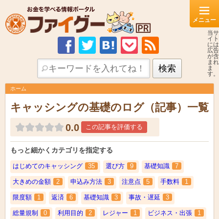
当サ
イト
には
広告
が含
まれ
ま
す。
ホーム
キャッシングの基礎のログ（記事）一覧
0.0
この記事を評価する
もっと細かくカテゴリを指定する
はじめてのキャッシング
35
選び方
9
基礎知識
7
大きめの金額
2
申込み方法
3
注意点
5
手数料
1
限度額
1
返済
6
基礎知識
3
事故・遅延
3
総量規制
0
利用目的
2
レジャー
1
ビジネス・出張
1