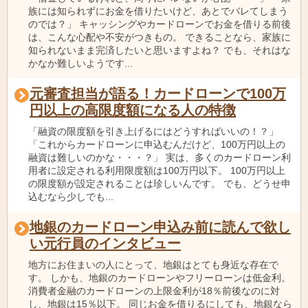
族には知られずにお金を借りたいけど、あとでバレてしまう
のでは？」 キャッシングやカードローンでお金を借りる前後
は、こんな心配や不安がつきもの。 できることなら、家族に
知られないまま完済したいと思いますよね？ でも、それはな
かなか難しいようです...
元審査担当が語る！カードローンで100万
円以上の高限度額になる人の特徴
「融資の限度額を引き上げるにはどうすればいいの！？」
「これからカードローンに申込むんだけど、100万円以上の
融資は難しいのかな・・・？」 実は、多くのカードローン利
用者に設定される利用限度額は100万円以下。 100万円以上
の限度額が設定されることは珍しいんです。 でも、どうせ申
込むなら少しでも...
地銀のカードローン申込み前に読んで欲し
い元行員のインタビュー
地方にお住まいの人にとって、地銀はとても身近な存在で
す。 しかも、地銀のカードローンやフリーローンは低金利。
消費者金融のカードローンの上限金利が18％前後なのに対
し、地銀は15％以下。 同じお金を借りるにしても、地銀なら