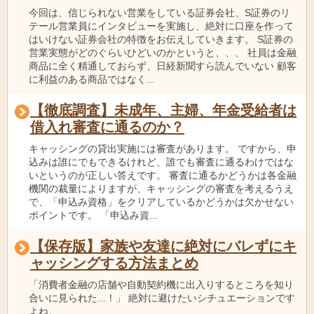
今回は、信じられない営業をしている証券会社、S証券のリ
テール営業員にインタビューを実施し、絶対に口座を作って
はいけない証券会社の特徴をお伝えしていきます。 S証券の
営業実態がどのぐらいひどいのかというと、、、 社員は金融
商品に全く精通しておらず、日経新聞すら読んでいない 顧客
に利益のある商品ではなく...
【徹底調査】未成年、主婦、年金受給者は
借入れ審査に通るのか？
キャッシングの貸出実施には審査があります。 ですから、申
込みは誰にでもできるけれど、誰でも審査に通るわけではな
いというのが正しい答えです。 審査に通るかどうかは各金融
機関の裁量によりますが、キャッシングの審査を考えるうえ
で、「申込み資格」をクリアしているかどうかは欠かせない
ポイントです。 「申込み資...
【保存版】家族や友達に絶対にバレずにキ
ャッシングする方法まとめ
「消費者金融の店舗や自動契約機に出入りするところを知り
合いに見られた...！」 絶対に避けたいシチュエーションです
よね。 ...