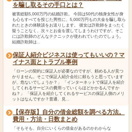
を騙し取るその手口とは？
被害総額5,000万円の結婚詐欺。 今回は50代の独身女性が身
も心もすべてを投じた男性に、5,000万円もの大金を騙し取ら
れたときの体験談をお送りします。 彼女は詐欺師をまったく
疑うことなく、次々とお金を渡してしまうわけですが、そこ
には詐欺師のどんなテクニックが使われていたのでしょう。
結婚詐欺師は...
保証人紹介ビジネスは使ってもいいの？マ
イナス面とトラブル事例
「ローンの契約に保証人が必要なのですが、頼める人が見つ
かりません。そこで保証人紹介会社に頼もうと思っています
が、危ないでしょうか？」 「インターネットで保証人を紹介
してくれるサービスの費用っていくらほどかかるんですか
ね？」 「保証人を紹介してくれるサービスの保証人側のメリ
ットはなんですか？普通、見...
【保存版】自分の借金総額を調べる方法。
費用・方法・日数まとめ
「そもそも、自分にいくらの借金があるのかわからな