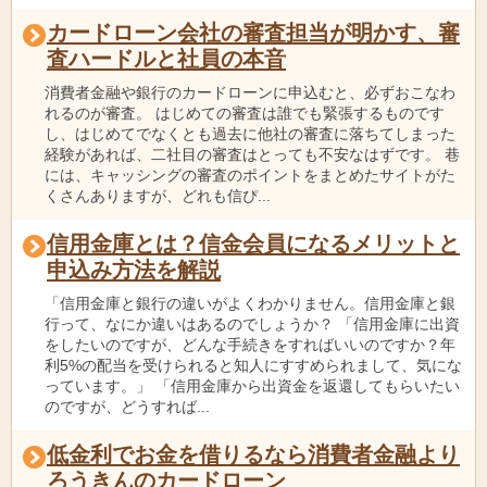
カードローン会社の審査担当が明かす、審
査ハードルと社員の本音
消費者金融や銀行のカードローンに申込むと、必ずおこなわ
れるのが審査。 はじめての審査は誰でも緊張するものです
し、はじめてでなくとも過去に他社の審査に落ちてしまった
経験があれば、二社目の審査はとっても不安なはずです。 巷
には、キャッシングの審査のポイントをまとめたサイトがた
くさんありますが、どれも信ぴ...
信用金庫とは？信金会員になるメリットと
申込み方法を解説
「信用金庫と銀行の違いがよくわかりません。信用金庫と銀
行って、なにか違いはあるのでしょうか？ 「信用金庫に出資
をしたいのですが、どんな手続きをすればいいのですか？年
利5%の配当を受けられると知人にすすめられまして、気にな
っています。」 「信用金庫から出資金を返還してもらいたい
のですが、どうすれば...
低金利でお金を借りるなら消費者金融より
ろうきんのカードローン