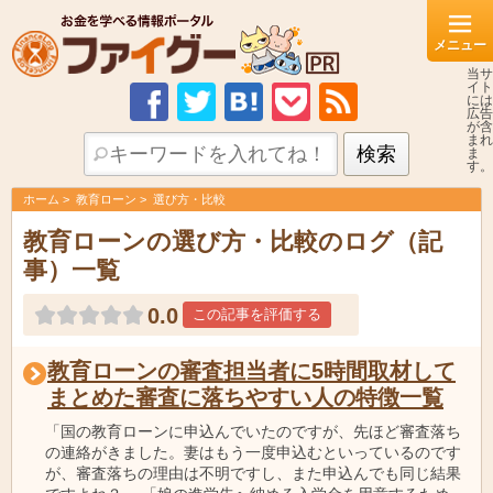
当サ
イト
には
広告
が含
まれ
ま
す。
ホーム
教育ローン
選び方・比較
教育ローンの選び方・比較のログ（記
事）一覧
0.0
この記事を評価する
教育ローンの審査担当者に5時間取材して
まとめた審査に落ちやすい人の特徴一覧
「国の教育ローンに申込んでいたのですが、先ほど審査落ち
の連絡がきました。妻はもう一度申込むといっているのです
が、審査落ちの理由は不明ですし、また申込んでも同じ結果