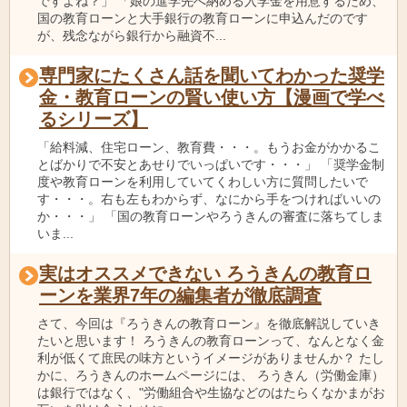
ですよね？」 「娘の進学先へ納める入学金を用意するため、
国の教育ローンと大手銀行の教育ローンに申込んだのです
が、残念ながら銀行から融資不...
専門家にたくさん話を聞いてわかった奨学
金・教育ローンの賢い使い方【漫画で学べ
るシリーズ】
「給料減、住宅ローン、教育費・・・。もうお金がかかるこ
とばかりで不安とあせりでいっぱいです・・・」 「奨学金制
度や教育ローンを利用していてくわしい方に質問したいで
す・・・。右も左もわからず、なにから手をつければいいの
か・・・」 「国の教育ローンやろうきんの審査に落ちてしま
いま...
実はオススメできない ろうきんの教育ロ
ーンを業界7年の編集者が徹底調査
さて、今回は『ろうきんの教育ローン』を徹底解説していき
たいと思います！ ろうきんの教育ローンって、なんとなく金
利が低くて庶民の味方というイメージがありませんか？ たし
かに、ろうきんのホームページには、 ろうきん（労働金庫）
は銀行ではなく、"労働組合や生協などのはたらくなかまがお