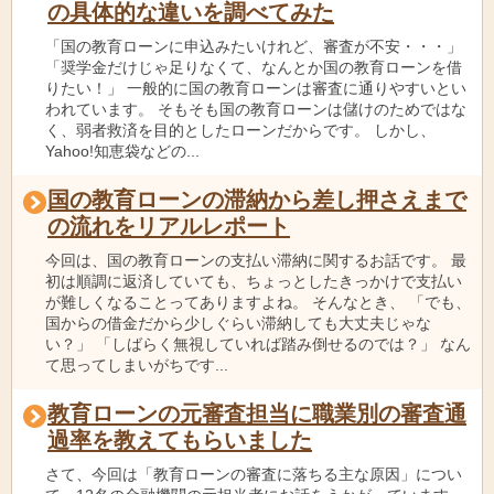
の具体的な違いを調べてみた
「国の教育ローンに申込みたいけれど、審査が不安・・・」
「奨学金だけじゃ足りなくて、なんとか国の教育ローンを借
りたい！」 一般的に国の教育ローンは審査に通りやすいとい
われています。 そもそも国の教育ローンは儲けのためではな
く、弱者救済を目的としたローンだからです。 しかし、
Yahoo!知恵袋などの...
国の教育ローンの滞納から差し押さえまで
の流れをリアルレポート
今回は、国の教育ローンの支払い滞納に関するお話です。 最
初は順調に返済していても、ちょっとしたきっかけで支払い
が難しくなることってありますよね。 そんなとき、 「でも、
国からの借金だから少しぐらい滞納しても大丈夫じゃな
い？」 「しばらく無視していれば踏み倒せるのでは？」 なん
て思ってしまいがちです...
教育ローンの元審査担当に職業別の審査通
過率を教えてもらいました
さて、今回は「教育ローンの審査に落ちる主な原因」につい