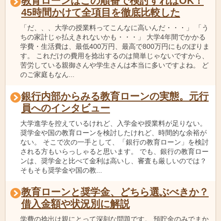
教育ローンはこの順番で検討すればOK！
45時間かけて全項目を徹底比較した
「だ、、、大学の授業料ってこんなに高いんだ・・・」 「う
ちの家計じゃ払えきれないかも・・・」 大学4年間でかかる
学費・生活費は、最低400万円、最高で800万円にものぼりま
す。 これだけの費用を捻出するのは簡単じゃないですから、
苦労している親御さんや学生さんは本当に多いですよね。 ど
のご家庭もなん...
銀行内部からみる教育ローンの実態。元行
員へのインタビュー
大学進学を控えているけれど、入学金や授業料が足りない。
奨学金や国の教育ローンを検討したけれど、時間的な余裕が
ない。 そこで次の一手として、「銀行の教育ローン」を検討
される方もいらっしゃると思います。 でも、銀行の教育ロー
ンは、奨学金と比べて金利は高いし、審査も厳しいのでは？
そもそも奨学金や国の教...
教育ローンと奨学金、どちら選ぶべきか？
借入金額や状況別に解説
学費の捻出は親にとって深刻な問題です。 預貯金のみでまか