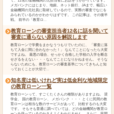
て、12名の金融機関の元担当者にお話をうかがっています。
メガバンクにはじまり、地銀、ネット銀行、JAまで、幅広い
金融機関の元社員に取材しているので、実際の審査でなにを
みられているのかがわかりはずです。 この記事は、その後半
戦。 前半の「教育ロ...
教育ローンの審査担当者12名に話を聞いて
審査に通らない原因を解説します
教育ローンで学費をまかなうつもりでいたのに、 「審査に落
ちて入金に間に合わなかった！」 なんてことになったら大変
ですよね。 最悪の場合、せっかく合格した学校の入学を断念
せざるをえない・・・なんてことになりかねません。 そうな
らないためにも、教育ローンの審査基準についてきちんと知
っておくことが大切で...
知名度は低いけれど実は低金利な地域限定
の教育ローン一覧
教育ローンって、すごくたくさんの種類がありますよね。 奨
学金、 国の教育ローン、 メガバンク ・・・ とくに民間の教
育ローンは相当な数のサービスがあって、比較するのも大変
です。 そもそも普通に調べていては、どの金融機関が教育ロ
ーンを扱っているのかさえよくわかりません。 さらに、民間