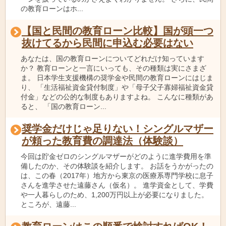
の教育ローンはホ...
【国と民間の教育ローン比較】国が頭一つ
抜けてるから民間に申込む必要はない
あなたは、国の教育ローンについてどれだけ知っています
か？ 教育ローンと一言にいっても、その種類は実にさまざ
ま。 日本学生支援機構の奨学金や民間の教育ローンにはじま
り、 「生活福祉資金貸付制度」や「母子父子寡婦福祉資金貸
付金」などの公的な制度もありますよね。 こんなに種類があ
ると、 「国の教育ローン...
奨学金だけじゃ足りない！シングルマザー
が頼った教育費の調達法（体験談）
今回は貯金ゼロのシングルマザーがどのように進学費用を準
備したのか、その体験談を紹介します。 お話をうかがったの
は、この春（2017年）地方から東京の医療系専門学校に息子
さんを進学させた遠藤さん（仮名）。 進学資金として、学費
や一人暮らしのため、1,200万円以上が必要になりました。
ところが、遠藤...