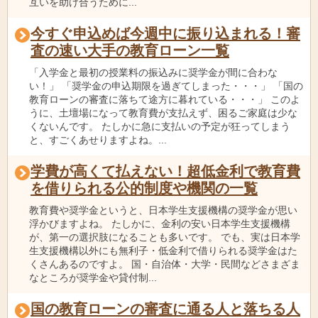
互いを助け合うために...
今すぐ申込めば今週中に振り込まれる！審
査の速い大手の教育ローン一覧
「入学金と最初の授業料の振込みに奨学金が間に合わな
い！」 「奨学金の申込期限を過ぎてしまった・・・」 「国の
教育ローンの審査に落ちて途方に暮れている・・・」 このよ
うに、土壇場になって教育費が支払えず、困るご家庭は少な
くないんです。 たしかに急に支払いの予定が狂ってしまう
と、すごくあせりますよね。...
学費が高くて払えない！超低金利で教育費
を借りられる公的制度や機関の一覧
教育費や奨学金というと、日本学生支援機構の奨学金が思い
浮かびますよね。 たしかに、金利の安い日本学生支援機構
が、第一の選択肢になることも多いです。 でも、実は日本学
生支援機構以外にも無利子・低金利で借りられる奨学金はた
くさんあるのですよ。 国・自治体・大学・民間などさまざま
なところが奨学金や貸付制...
国の教育ローンの審査に通る人と落ちる人