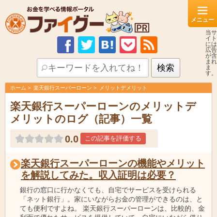
当サ
イト
には
広告
が含
まれ
ま
す。
ホーム
楽天銀行スーパーローン
メリットデメリット
楽天銀行スーパーローンのメリットデ
メリットのログ（記事）一覧
0.0
この記事を評価する
楽天銀行スーパーローンの機能やメリット
を解説してみた。収入証明は必要？
銀行の窓口に行かなくても、自宅でサービスを受けられる
「ネット銀行」。家にいながらお金の管理ができるのは、と
ても便利ですよね。 楽天銀行スーパーローンは、比較的、金