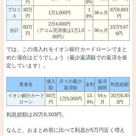
円
8%
プロミ
30万
1
8万8,683
1万1,000円
36ヵ月
ス
円
8%
円
2万4,000円
60万
15万9,67
合計
（アコム完済後は1万1,0
－
36ヵ月
円
6円
00円）
では、この借入れをイオン銀行カードローンでまと
めた場合はどうでしょう（
最少返済額
での返済を仮
定しています）。
借入
月々の最少
返済
業者名
金利
利息総額
額
返済額
期間
イオン銀行カード
60万
13.
54ヵ
20万8,30
1万5,000円
ローン
円
8%
月
3円
利息
総額は20万8,303円。
なんと、おまとめ前に比べて
利息
が5万円近く増え