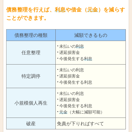
債務整理を行えば、
利息
や借金（
元金
）を減らす
ことができます。
債務整理の種類
減額できるもの
未払いの
利息
任意整理
遅延損害金
今後発生する
利息
未払いの利息
特定調停
遅延損害金
今後発生する利息
未払いの利息
遅延損害金
小規模個人再生
今後発生する利息
元金
（大幅に減額可能）
破産
免責が下りればすべて