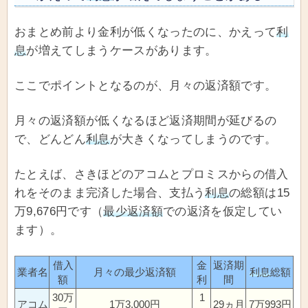
おまとめ前より金利が低くなったのに、かえって
利
息
が増えてしまうケースがあります。
ここでポイントとなるのが、月々の返済額です。
月々の返済額が低くなるほど返済期間が延びるの
で、どんどん
利息
が大きくなってしまうのです。
たとえば、さきほどのアコムとプロミスからの借入
れをそのまま完済した場合、支払う
利息
の総額は15
万9,676円です（
最少返済額
での返済を仮定してい
ます）。
借入
金
返済期
業者名
月々の最少返済額
利息
総額
額
利
間
30万
1
アコム
1万3,000円
29ヵ月
7万993円