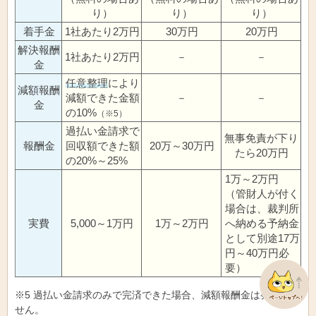
り）
り）
り）
着手金
1社あたり2万円
30万円
20万円
解決報酬
1社あたり2万円
－
－
金
任意整理
により
減額報酬
減額できた金額
－
－
金
の10%
（※5）
過払い金請求で
無事免責が下り
報酬金
回収額できた額
20万～30万円
たら20万円
の20%～25%
1万～2万円
（管財人が付く
場合は、裁判所
実費
5,000～1万円
1万～2万円
へ納める予納金
として別途17万
円～40万円必
要）
※5 過払い金請求のみで完済できた場合、減額報酬金は発生しま
せん。