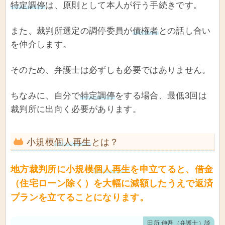
特定調停
は、原則として本人が行う手続きです。
また、裁判所選定の調停委員が
債権者
との話し合い
を仲介します。
そのため、弁護士は必ずしも必要ではありません。
ちなみに、自分で
特定調停
をする場合、最低3回は
裁判所に出向く必要があります。
小規模
個人再生
とは？
地方裁判所に小規模
個人再生
を申立てると、借金
（住宅ローン除く）を大幅に減額したうえで返済
プランを立てることになります。
田所 伸吾（弁護士）談