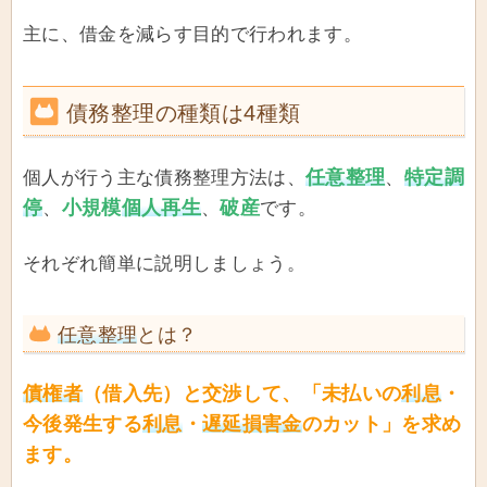
主に、借金を減らす目的で行われます。
債務整理の種類は4種類
任意整理
特定調
個人が行う主な債務整理方法は、
、
停
小規模
個人再生
破産
、
、
です。
それぞれ簡単に説明しましょう。
任意整理
とは？
債権者
（借入先）と交渉して、「未払いの
利息
・
今後発生する
利息
・
遅延損害金
のカット」を求め
ます。