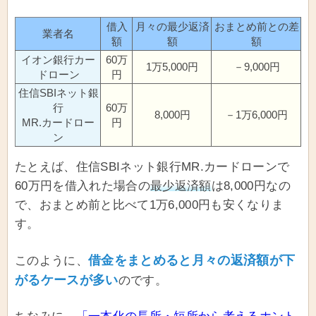
借入
月々の最少返済
おまとめ前との差
業者名
額
額
額
イオン銀行カー
60万
1万5,000円
－9,000円
ドローン
円
住信SBIネット銀
行
60万
8,000円
－1万6,000円
MR.カードロー
円
ン
たとえば、住信SBIネット銀行MR.カードローンで
60万円を借入れた場合の
最少返済額
は8,000円なの
で、おまとめ前と比べて1万6,000円も安くなりま
す。
借金をまとめると月々の返済額が下
このように、
がるケースが多い
のです。