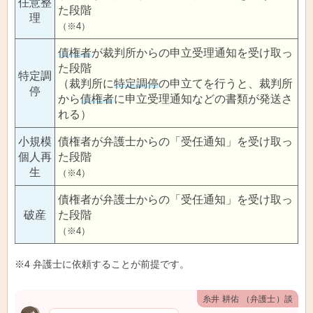
任意整
た段階
理
（※4）
債権者
が裁判所からの申立受理通知を受け取っ
た段階
特定調
（裁判所に
特定調停
の申立てを行うと、裁判所
停
から
債権者
に申立受理通知などの書類が発送さ
れる）
小規模
債権者が弁護士からの「受任通知」を受け取っ
個人再
た段階
生
（※4）
債権者が弁護士からの「受任通知」を受け取っ
破産
た段階
（※4）
※4 弁護士に依頼することが前提です。
糸井 耕佑 （弁護士）談