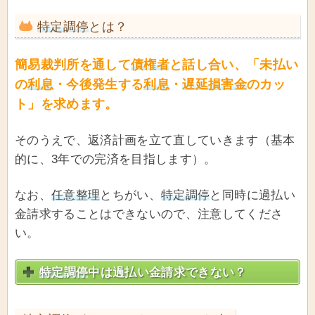
特定調停
とは？
簡易裁判所を通して
債権者
と話し合い、「未払い
の
利息
・今後発生する
利息
・
遅延損害金
のカッ
ト」を求めます。
そのうえで、返済計画を立て直していきます（基本
的に、3年での完済を目指します）。
なお、
任意整理
とちがい、
特定調停
と同時に過払い
金請求することはできないので、注意してくださ
い。
特定調停
中は過払い金請求できない？