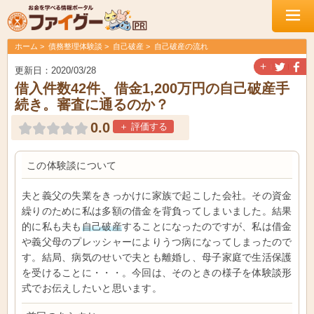
ホーム
債務整理体験談
自己破産
自己破産の流れ
＋
更新日：2020/03/28
借入件数42件、借金1,200万円の自己破産手
続き。審査に通るのか？
0.0
＋ 評価する
この体験談について
夫と義父の失業をきっかけに家族で起こした会社。その資金
繰りのために私は多額の借金を背負ってしまいました。結果
的に私も夫も
自己破産
することになったのですが、私は借金
や義父母のプレッシャーによりうつ病になってしまったので
す。結局、病気のせいで夫とも離婚し、母子家庭で生活保護
を受けることに・・・。今回は、そのときの様子を体験談形
式でお伝えしたいと思います。