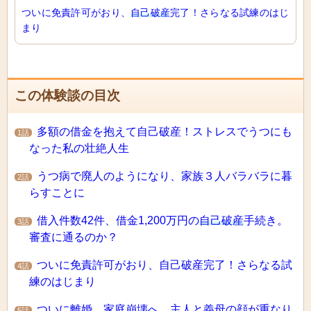
ついに免責許可がおり、
自己破産
完了！さらなる試練のはじ
まり
この体験談の目次
多額の借金を抱えて自己破産！ストレスでうつにも
1話
なった私の壮絶人生
うつ病で廃人のようになり、家族３人バラバラに暮
2話
らすことに
借入件数42件、借金1,200万円の
自己破産
手続き。
3話
審査に通るのか？
ついに免責許可がおり、自己破産完了！さらなる試
4話
練のはじまり
ついに離婚、家庭崩壊へ。主人と義母の顔が重なり
5話