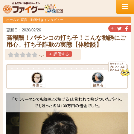
ホーム
写真、動画付きインタビュー
＋
更新日：2020/02/26
高報酬！パチンコの打ち子！こんな勧誘にご
用心。打ち子詐欺の実態【体験談】
-.-
＋ 評価する