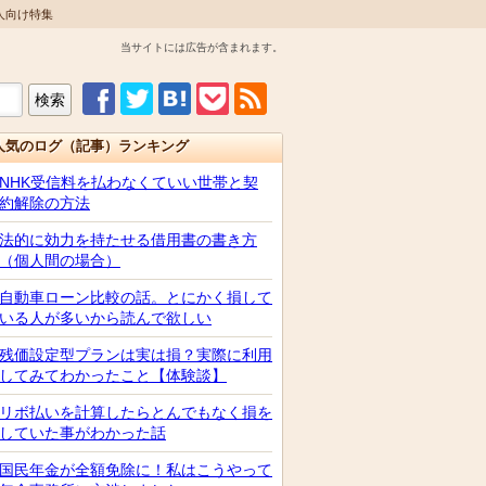
人向け特集
当サイトには広告が含まれます。
人気のログ（記事）ランキング
NHK受信料を払わなくていい世帯と契
約解除の方法
法的に効力を持たせる借用書の書き方
（個人間の場合）
自動車ローン比較の話。とにかく損して
いる人が多いから読んで欲しい
残価設定型プランは実は損？実際に利用
してみてわかったこと【体験談】
リボ払いを計算したらとんでもなく損を
していた事がわかった話
国民年金が全額免除に！私はこうやって