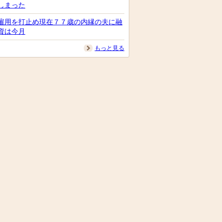
しまった
雇用を打止め現在７７歳の内縁の夫に融
資は今月
もっと見る