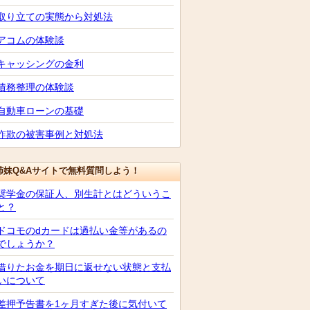
取り立ての実態から対処法
アコムの体験談
キャッシングの金利
債務整理の体験談
自動車ローンの基礎
詐欺の被害事例と対処法
姉妹Q&Aサイトで無料質問しよう！
奨学金の保証人、別生計とはどういうこ
と？
ドコモのdカードは過払い金等があるの
でしょうか？
借りたお金を期日に返せない状態と支払
いについて
差押予告書を1ヶ月すぎた後に気付いて