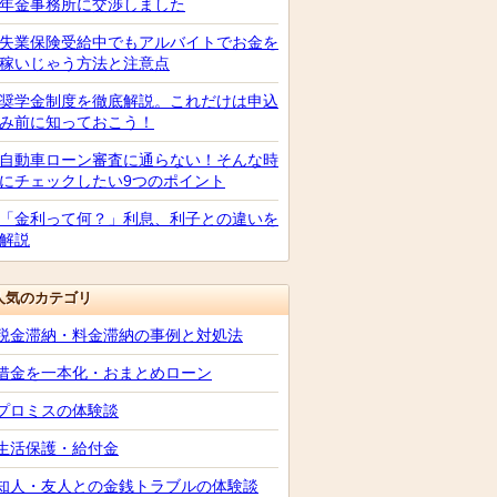
年金事務所に交渉しました
失業保険受給中でもアルバイトでお金を
稼いじゃう方法と注意点
奨学金制度を徹底解説。これだけは申込
み前に知っておこう！
自動車ローン審査に通らない！そんな時
にチェックしたい9つのポイント
「金利って何？」利息、利子との違いを
解説
人気のカテゴリ
税金滞納・料金滞納の事例と対処法
借金を一本化・おまとめローン
プロミスの体験談
生活保護・給付金
知人・友人との金銭トラブルの体験談