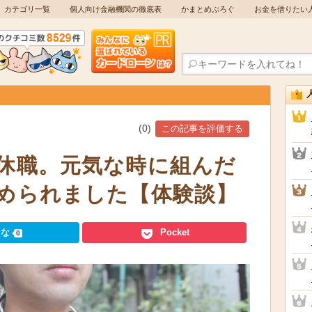
カテゴリ一覧
個人向け金融機関の徹底表
かまとめぶろぐ
お金を借りたい
(
0
)
この記事を評価する
休職。元気な時に組んだ
められました【体験談】
てな
Pocket
0