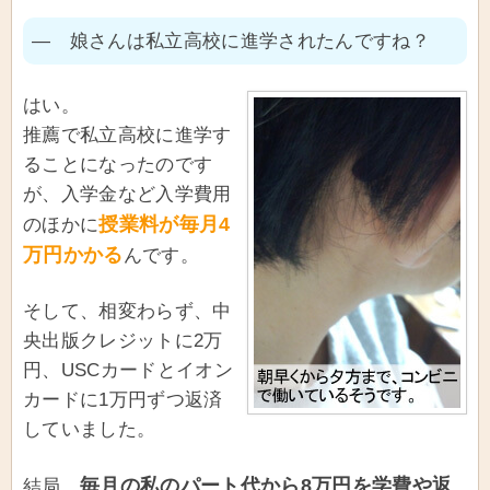
― 娘さんは私立高校に進学されたんですね？
はい。
推薦で私立高校に進学す
ることになったのです
が、入学金など入学費用
授業料が毎月4
のほかに
万円かかる
んです。
そして、相変わらず、中
央出版クレジットに2万
円、USCカードとイオン
カードに1万円ずつ返済
していました。
毎月の私のパート代から8万円を学費や返
結局、