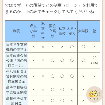
ではまず、どの段階でどの制度（ローン）を利用で
きるのか、下の表でチェックしてみてくださいね。
私
私立
国公
立
私立
大学・
制度
小学
立高
大学院
塾
中
高校
短大
校
校
学
日本学生支援
×
×
×
×
◯
◯
×
機構の奨学金
日本政策金融
◯
公庫『国の教
×
×
◯
◯
◯
◯
（※5）
育ローン』
生活福祉資金
貸付制度の教
×
×
◯
◯
◯
×
×
育支援資金
高等学校等就
×
×
◯
◯
×
×
×
学支援金制度
高校生等奨学
×
×
◯
◯
×
×
×
給付金