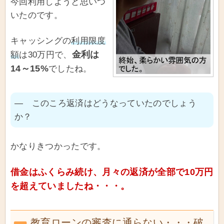
今回利用しようと思いつ
いたのです。
キャッシングの
利用限度
金利は
額
は30万円で、
14～15%
でしたね。
― このころ返済はどうなっていたのでしょう
か？
かなりきつかったです。
借金はふくらみ続け、月々の返済が全部で10万円
を超えていましたね・・・。
教育ローンの審査に通らない・・・破