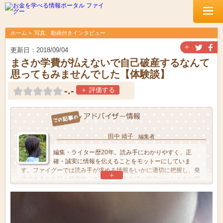
ホーム
写真、動画付きインタビュー
＋
更新日：2018/09/04
まさか学費が払えないで自己破産するなんて
思ってもみませんでした【体験談】
-.-
＋ 評価する
田中 靖子
編集者
編集・ライター歴20年。読み手にわかりやすく、正
確・誠実に情報を伝えることをモットーにしていま
す。ファイグーでは読み手が求める情報をいかに適切に把握し、発
＋
信できるかを日々模索中。ささやかでも生活に役立つヒントをお届
けできたら幸いです！現在は保育士とのダブルワーク中。高校球児
の母。朝5時起きで白飯大盛弁当づくりが日課です。