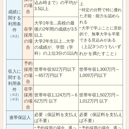
込み時まで）の平均が
上
の場
3.5以上
特定の分野で特に優れ
合
成績に
た才能・能力を認めら
関する
れる
大学1年生...高校の最
利用条
大学で学ぶことに意欲
在学
後の2年間の成績が3.5
件
的で、無事大学を卒業
採用
以上
（※2）
できる見込みがある
の場
大学2年生以上...大学
（上記3つのうちいず
合
の成績が、学部（学
科）の上位3分の1以内
れかを満たすこと）
予約
採用
世帯年収922万円以下
世帯年収1,300万円～
収入に
の場
～657万円以下
1,009万円以下
関する
合
利用条
在学
件
採用
世帯年収1,124万円～6
世帯年収1,502万円～
（※2）
（※3）
の場
62万円 以下
1,012万円 以下
合
必要（保証料を支払え
必要（保証料を支払え
連帯保証人
ば不要）
ば不要）
予約採用の場合...通っ
予約採用の場合...通っ