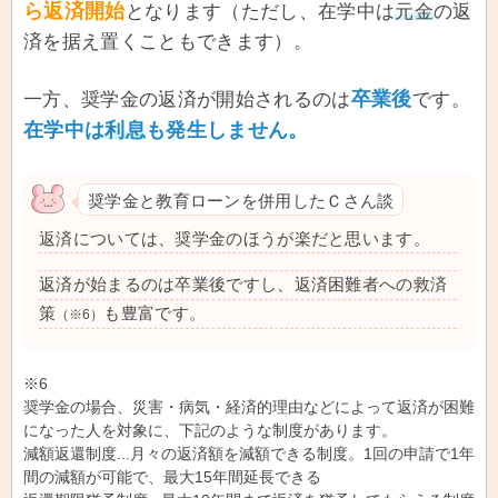
ら返済開始
となります（ただし、在学中は
元金
の返
済を据え置くこともできます）。
卒業後
一方、奨学金の返済が開始されるのは
です。
在学中は
利息
も発生しません。
奨学金と教育ローンを併用したＣさん談
返済については、奨学金のほうが楽だと思います。
返済が始まるのは卒業後ですし、返済困難者への救済
策
も豊富です。
（※6）
※6
奨学金の場合、災害・病気・経済的理由などによって返済が困難
になった人を対象に、下記のような制度があります。
減額返還制度...月々の返済額を減額できる制度。1回の申請で1年
間の減額が可能で、最大15年間延長できる