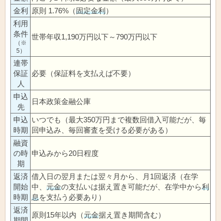
金利
原則 1.76%（
固定金利
）
利用
条件
世帯年収1,190万円以下～790万円以下
（※
5）
連帯
保証
必要（保証料を支払えば不要）
人
申込
日本政策金融公庫
先
申込
いつでも（最大350万円まで複数回借入可能だが、毎
時期
回申込み、毎回審査を受ける必要がある）
融資
の時
申込みから20日程度
期
返済
借入日の翌月または翌々月から、月1回返済（在学
開始
中、
元金
の支払いは据え置き可能だが、在学中から
利
時期
息
を支払う必要あり）
返済
原則15年以内（
元金
据え置き期間含む）
期間