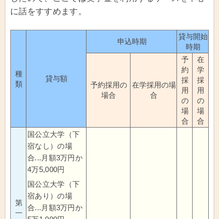
に話をすすめます。
貸与開始
申込時期
時期
予
在
約
学
種
貸与額
採
採
類
予約採用の
在学採用の場
用
用
場合
合
の
の
場
場
合
合
国公立大学（下
宿なし）の場
合...月額3万円か
4万5,000円
国公立大学（下
宿あり）の場
第
合...月額3万円か
一