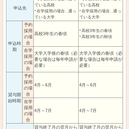
ている高校
ている高校
申込先
在学採用の場合...通っ
在学採用の場合...通っ
ている大学
ている大学
予約
採用
高校3年生の春頃
高校3年生の春頃
の場
高校3年生の秋頃
合
申込時
期
在学
大学入学後の春頃（必
大学入学後の春頃（必
採用
要な場合は毎年申請が
要な場合は毎年申請が
の場
必要）
必要）
合
予約
採用
4月～6月
4月～6月
の場
合
貸与開
始時期
在学
採用
4月～7月
4月～7月
の場
合
貸与終了月の翌月から
貸与終了月の翌月から