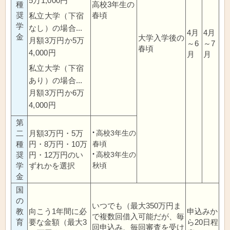
5万1,000円
種
高校3年生の
奨
春頃
私立大学（下宿
学
なし）の場合...
4月
4月
金
大学入学後の
月額3万円か5万
～6
～7
春頃
4,000円
月
月
私立大学（下宿
あり）の場合...
月額3万円か6万
4,000円
第
二
月額3万円・5万
高校3年生の
種
円・8万円・10万
春頃
奨
円・12万円のい
高校3年生の
学
ずれかを選択
秋頃
金
国
の
いつでも（最大350万円ま
教
向こう1年間に必
申込みか
で複数回借入可能だが、毎
育
要な金額（最大3
ら20日程
回申込み、毎回審査を受け