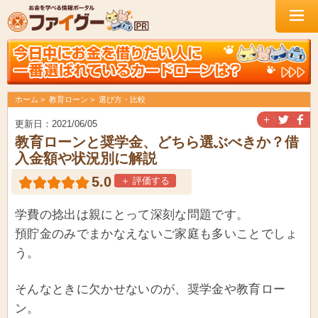
ホーム
教育ローン
選び方・比較
＋
更新日：2021/06/05
教育ローンと奨学金、どちら選ぶべきか？借
入金額や状況別に解説
5.0
＋ 評価する
学費の捻出は親にとって深刻な問題です。
預貯金のみでまかなえないご家庭も多いことでしょ
う。
そんなときに欠かせないのが、奨学金や教育ロー
ン。