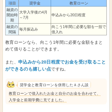
項目
奨学金
教育ローン
融資の
大学入学後の4月
開始時
申込みから20日程度
～7月
期
融資の
向こう1年間に必要な額を一括で
毎月振込み
間隔
借入れ
教育ローンなら、向こう1年間に必要な金額をまと
めて借りることができます。
申込みから20日程度でお金を受け取ること
また、
ができるのも嬉しい点
ですね。
奨学金と教育ローンを併用したＡさん談
教育ローンで借入れたお金と自分のお金を合わせて、
入学金と前期学費に充てました。