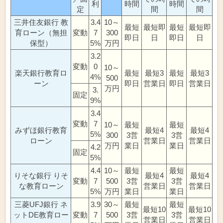
利
時間
時間
定
間
間
三井住友銀行 教
3.4
10～
最短
最短即
最短
最短即
育ローン（無担
変動
7
300
即日
日
即日
日
保型）
5%
万円
3.2
変動
0
10～
楽天銀行教育ロ
最短
最短3
最短
最短3
4%
500
ーン
即日
営業日
即日
営業日
万円
3.
固定
9%
3.4
変動
7
10～
最短
最短
みずほ銀行教育
最短4
最短4
5%
300
3営
3営
ローン
営業日
営業日
万円
業日
業日
4.2
固定
5%
4.4
10～
最短
最短
りそな銀行 りそ
最短4
最短4
変動
7
500
3営
3営
な教育ローン
営業日
営業日
5%
万円
業日
業日
三菱UFJ銀行 ネ
3.9
30～
最短
最短
最短10
最短10
ットDE教育ロー
変動
7
500
3営
3営
営業日
営業日