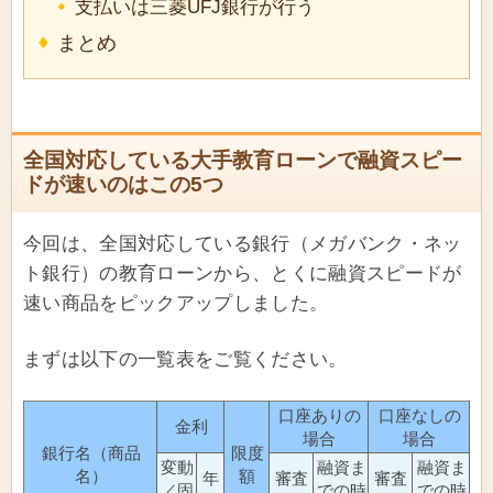
支払いは三菱UFJ銀行が行う
まとめ
全国対応している大手教育ローンで融資スピー
ドが速いのはこの5つ
今回は、全国対応している銀行（メガバンク・ネッ
ト銀行）の教育ローンから、とくに融資スピードが
速い商品をピックアップしました。
まずは以下の一覧表をご覧ください。
口座ありの
口座なしの
金利
場合
場合
銀行名（商品
限度
変動
融資ま
融資ま
名）
額
年
審査
審査
／固
での時
での時