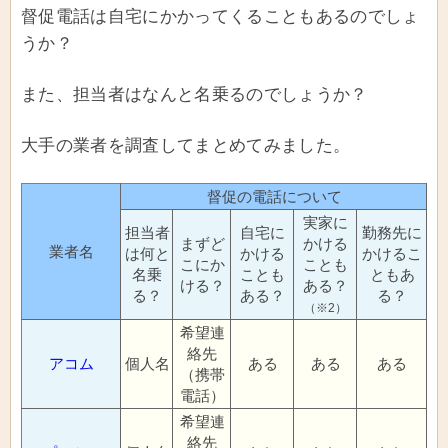
督促電話は自宅にかかってくることもあるのでしょ
うか？
また、担当者はなんと名乗るのでしょうか？
大手の業者を調査してまとめてみました。
督促の電話について
実家に
担当者
自宅に
勤務先に
まずど
かける
業者名
は何と
かける
かけるこ
こにか
ことも
名乗
ことも
ともあ
ける？
ある？
る？
ある？
る？
（※2）
希望連
絡先
アコム
個人名
ある
ある
ある
（携帯
電話）
希望連
絡先