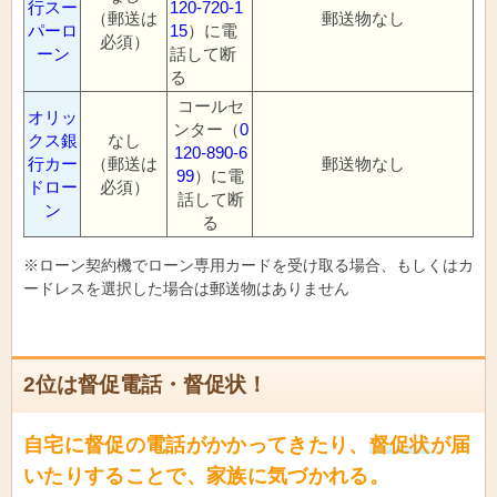
行スー
120-720-1
（郵送は
郵送物なし
パーロ
15
）に電
必須）
ーン
話して断
る
コールセ
オリッ
ンター（
0
クス銀
なし
120-890-6
行カー
（郵送は
郵送物なし
99
）に電
ドロー
必須）
話して断
ン
る
※ローン契約機でローン専用カードを受け取る場合、もしくはカ
ードレスを選択した場合は郵送物はありません
2位は督促電話・督促状！
自宅に督促の電話がかかってきたり、
督促状
が届
いたりすることで、家族に気づかれる。