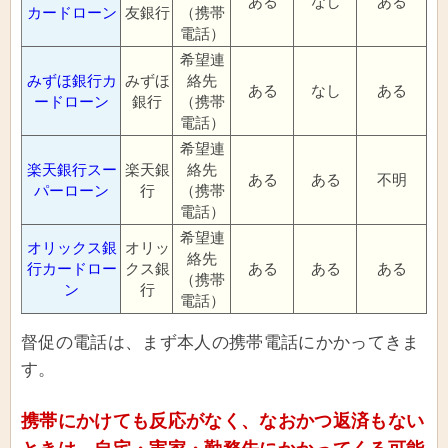
ある
なし
ある
カードローン
友銀行
（携帯
電話）
希望連
みずほ銀行カ
みずほ
絡先
ある
なし
ある
ードローン
銀行
（携帯
電話）
希望連
楽天銀行スー
楽天銀
絡先
ある
ある
不明
パーローン
行
（携帯
電話）
希望連
オリックス銀
オリッ
絡先
行カードロー
クス銀
ある
ある
ある
（携帯
ン
行
電話）
督促の電話は、まず本人の携帯電話にかかってきま
す。
携帯にかけても反応がなく、なおかつ返済もない