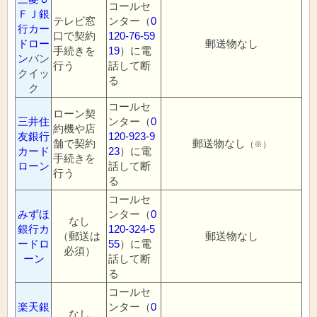
コールセ
ＦＪ銀
テレビ窓
ンター（
0
行カー
口で契約
120-76-59
ドロー
郵送物なし
手続きを
19
）に電
ン
バン
行う
話して断
クイッ
る
ク
コールセ
ローン契
三井住
ンター（
0
約機や店
友銀行
120-923-9
舗で契約
郵送物なし
（※）
カード
23
）に電
手続きを
ローン
話して断
行う
る
コールセ
みずほ
ンター（
0
なし
銀行カ
120-324-5
（郵送は
郵送物なし
ードロ
55
）に電
必須）
ーン
話して断
る
コールセ
楽天銀
ンター（
0
なし