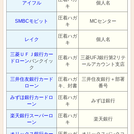
アイフル
個人名
キ
圧着ハガ
SMBCモビット
MCセンター
キ
圧着ハガ
レイク
個人名
キ
三菱ＵＦＪ銀行カー
圧着ハガ
三菱UFJ銀行第2リテ
ドローン
バンクイッ
キ
ールアカウント支店
ク
三井住友銀行カード
圧着ハガ
三井住友銀行＋部署
ローン
キ、封書
番号
みずほ銀行カードロ
圧着ハガ
みずほ銀行
ーン
キ
楽天銀行スーパーロ
圧着ハガ
楽天銀行
ーン
キ
オリックス銀行カー
圧着ハガ
オリックスバンクコ