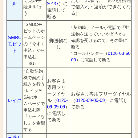
で契約手
だしこの場合、一部の提携先
ル
9-437
）に
続きを行
で借入れ・返済ができなくな
電話して
う
る）
断る
SMBCモ
契約時、メールか電話で『郵
ビットのホ
送物を送っていいかどうか』
SMBC
ームページ
郵送物な
確認を受けるので、その際に
モビッ
の『今すぐ
し
断る
ト
申込』から
コールセンター（
0120-03-50
申込む
00
）に電話して断る
（※1）
自動契約
機で契約手
お客さま
続きを行う
専用フリ
レイクAL
ーダイヤ
お客さま専用フリーダイヤル
SAのホー
レイク
ル（
0120-
（
0120-09-09-09
）に電話し
ムページで
09-09-09
）
て断る
申込む際
に電話し
『カードな
て断る
し』を希望
する
三菱Ｕ