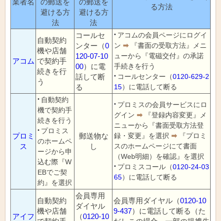
業者名
の郵送を
の郵送を
る方法
避ける方
避ける方
法
法
コールセ
アコムの会員ページにログイ
自動契約
ンター（
0
ン
➡
『書面の受取方法』メニ
機や店舗
120‐07‐10
ューから『電磁交付』の承諾
アコム
で契約手
00
）に電
手続きを行う
続きを行
話して断
コールセンター（
0120‐629‐2
う
る
15
）に電話して断る
自動契約
プロミスの会員サービスにロ
機で契約手
グイン
➡
『登録内容変更』メ
続きを行う
ニューから『書面受取方法登
プロミス
プロミ
郵送物な
録・変更』を選択
➡
『プロミ
のホームペ
ス
し
スのホームページにて書面
ージから申
（Web明細）を確認』を選択
込む際『W
プロミスコール（
0120-24-03
EBでご契
65
）に電話して断る
約』を選択
会員専用
自動契約
会員専用ダイヤル（
0120-10
ダイヤル
機や店舗
9-437
）に電話して断る（た
アイフ
（
0120-10