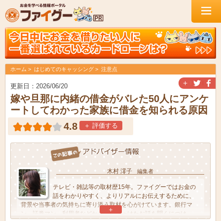
ホーム
はじめてのキャッシング
注意点
＋
更新日：2026/06/20
嫁や旦那に内緒の借金がバレた50人にアンケ
ートしてわかった家族に借金を知られる原因
4.8
＋ 評価する
木村 澪子
編集者
テレビ・雑誌等の取材歴15年。ファイグーではお金の
話をわかりやすく、よりリアルにお伝えするために、
背景や当事者の気持ちに寄り添う取材を心がけています。銀行マ
＋
ン、証券マン、利用者などからぶっちゃけたお話を聞くにつけ、