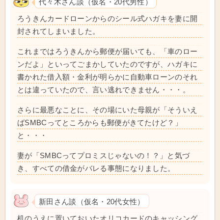
代々木さん談（仮名・20代男性）
ろうきんカードローンからのシール式ハガキを妻に開
封されてしまいました。
これまではろうきんから郵便が届いても、「車のロー
ンだよ」といってごまかしていたのですが、ハガキに
書かれた借入額・金利が明らかに自動車ローンのそれ
とは違っていたので、言い逃れできません・・・。
さらに最悪なことに、その場にいた母親が「そういえ
ばSMBCってところからも郵便がきてたけど？」
と・・・
妻が「SMBCってプロミスじゃないの！？」と気づ
き、すべての借金がバレる事態になりました。
新田さん談（仮名・20代女性）
机のうえに置いておいたオリコカードのキャッシング