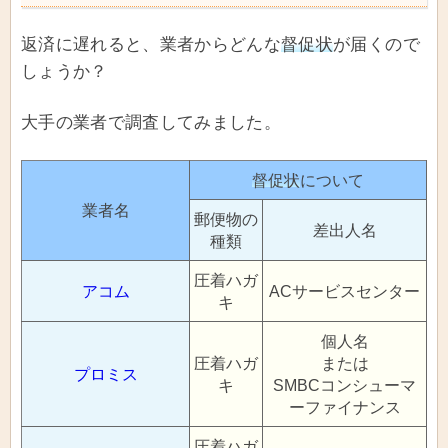
返済に遅れると、業者からどんな
督促状
が届くので
しょうか？
大手の業者で調査してみました。
督促状
について
業者名
郵便物の
差出人名
種類
圧着ハガ
アコム
ACサービスセンター
キ
個人名
圧着ハガ
または
プロミス
キ
SMBCコンシューマ
ーファイナンス
圧着ハガ