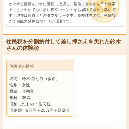
が求める情報をいかに適切に把握し、発信できるかを日々模索
中。ささやかでも生活に役立つヒントをお届けできたら幸いで
す！現在は保育士とのダブルワーク中。高校球児の母。朝5時起
きで白飯大盛弁当づくりが日課です。
住民税を分割納付して差し押さえを免れた鈴木
さんの体験談
体験者の情報
名前：鈴木 みなみ（仮名）
性別：女性
職業：金融業
年齢：35歳
滞納したもの：住民税
滞納額：5万円＋25万円＋延滞金