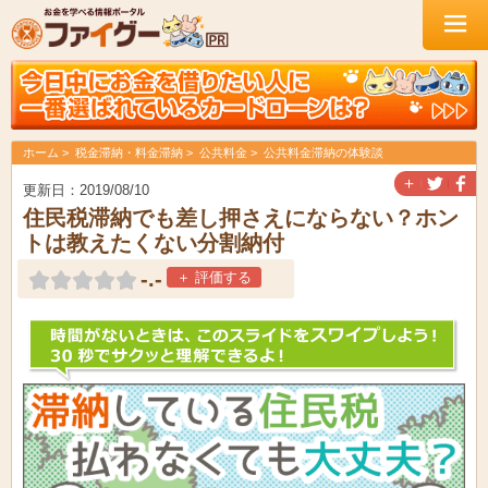
ホーム
税金滞納・料金滞納
公共料金
公共料金滞納の体験談
＋
更新日：2019/08/10
住民税滞納でも差し押さえにならない？ホン
トは教えたくない分割納付
-.-
＋ 評価する